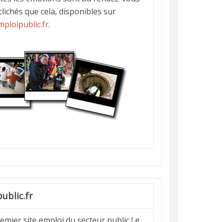
clichés que cela, disponibles sur
ploipublic.fr
.
ublic.fr
remier site emploi du secteur public.Le