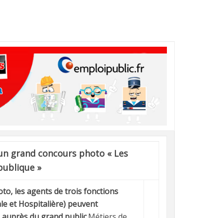
 un grand concours photo « Les
 publique »
to, les agents de trois fonctions
ale et Hospitalière) peuvent
 auprès du grand public.
Métiers de