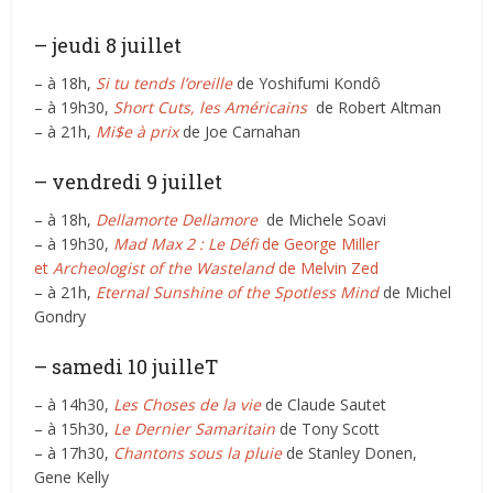
– jeudi 8 juillet
– à 18h,
Si tu tends l’oreille
de Yoshifumi Kondô
– à 19h30,
Short Cuts, les Américains
de Robert Altman
– à 21h,
Mi$e à prix
de Joe Carnahan
– vendredi 9 juillet
– à 18h,
Dellamorte Dellamore
de Michele Soavi
– à 19h30,
Mad Max 2 : Le Défi
de George Miller
et
Archeologist of the Wasteland
de Melvin Zed
– à 21h,
Eternal Sunshine of the Spotless Mind
de Michel
Gondry
– samedi 10 juilleT
– à 14h30,
Les Choses de la vie
de Claude Sautet
– à 15h30,
Le Dernier Samaritain
de Tony Scott
– à 17h30,
Chantons sous la pluie
de Stanley Donen,
Gene Kelly