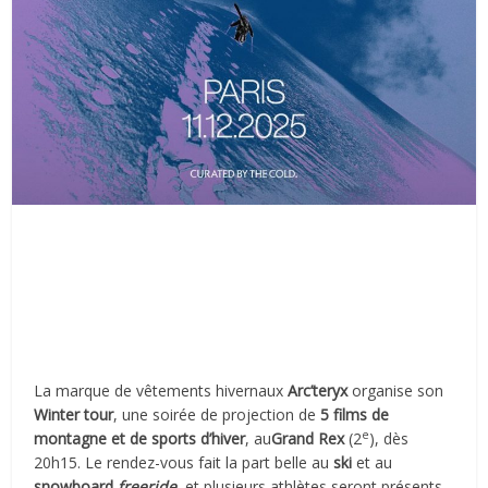
La marque de vêtements hivernaux
Arc’teryx
organise son
Winter tour
, une soirée de projection de
5 films de
e
montagne et de sports d’hiver
, au
Grand Rex
(2
), dès
20h15. Le rendez-vous fait la part belle au
ski
et au
snowboard
freeride
, et plusieurs athlètes seront présents