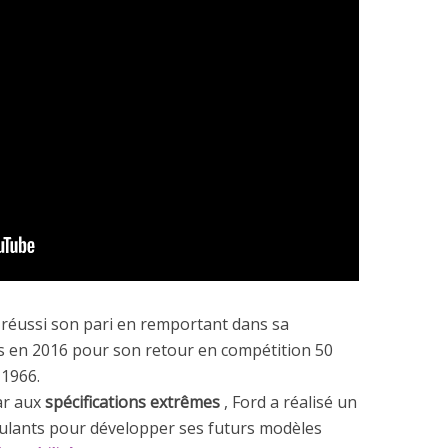
 réussi son pari en remportant dans sa
s en 2016 pour son retour en compétition 50
 1966.
ar aux
spécifications extrêmes
, Ford a réalisé un
roulants pour développer ses futurs modèles