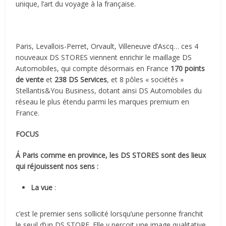
unique, l’art du voyage à la française.
Paris, Levallois-Perret, Orvault, Villeneuve d’Ascq… ces 4
nouveaux DS STORES viennent enrichir le maillage DS
Automobiles, qui compte désormais en France
170 points
de vente
et
238 DS Services
, et 8 pôles « sociétés »
Stellantis&You Business, dotant ainsi DS Automobiles du
réseau le plus étendu parmi les marques premium en
France.
FOCUS
Á Paris comme en province, les DS STORES sont des lieux
qui réjouissent nos sens :
La vue
:
c’est le premier sens sollicité lorsqu’une personne franchit
le seuil d’un DS STORE. Elle y perçoit une image qualitative