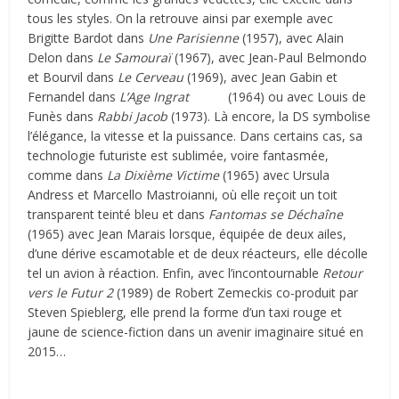
tous les styles. On la retrouve ainsi par exemple avec
Brigitte Bardot dans
Une Parisienne
(1957), avec Alain
Delon dans
Le Samouraï
(1967), avec Jean-Paul Belmondo
et Bourvil dans
Le Cerveau
(1969), avec Jean Gabin et
Fernandel dans
L’Age Ingrat
(1964) ou avec Louis de
Funès dans
Rabbi Jacob
(1973). Là encore, la DS symbolise
l’élégance, la vitesse et la puissance. Dans certains cas, sa
technologie futuriste est sublimée, voire fantasmée,
comme dans
La Dixième Victime
(1965) avec Ursula
Andress et Marcello Mastroianni, où elle reçoit un toit
transparent teinté bleu et dans
Fantomas se Déchaîne
(1965) avec Jean Marais lorsque, équipée de deux ailes,
d’une dérive escamotable et de deux réacteurs, elle décolle
tel un avion à réaction. Enfin, avec l’incontournable
Retour
vers le Futur 2
(1989) de Robert Zemeckis co-produit par
Steven Spieblerg, elle prend la forme d’un taxi rouge et
jaune de science-fiction dans un avenir imaginaire situé en
2015…