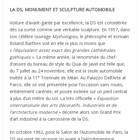
LA DS, MONUMENT ET SCULPTURE AUTOMOBILE
Voiture d’avant-garde par excellence, la DS est considérée
dès sa sortie comme une véritable sculpture. En 1957, dans
son célèbre ouvrage
Mythologies
, le philosophe et écrivain
Roland Barthes voit en elle ni plus ni moins que
«
l’équivalent assez exact des grandes cathédrales
gothiques
». La même année, la renommée du chef-
d’œuvre du bureau de style du Quai de Javel est telle que,
du 7 juillet au 24 novembre, elle est la seule automobile
e
invitée à la 11
Triennale de Milan. Au Palazzo Dell’Arte al
Parco, elle se voit présentée pour l’occasion sans roues,
entièrement carénée, et posée inclinée sur un pied central
à plus d’un mètre du sol. La très officielle «
Exposition
internationale des arts décoratifs, industriels et de
l’architecture moderne
» décerne alors son Grand Prix
d’art industriel à la carrosserie de la DS.
En octobre 1962, pour le Salon de l’Automobile de Paris, la
DS qui vient de recevoir un avant à l’aérodynamique