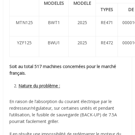
MODELES
MODELE
TYPES
DE
MTN125
BWT1
2025
RE471
00001
YZF125
BWU1
2025
RE472
00001
Soit au total 517 machines concernées pour le marché
français.
Nature du problème :
En raison de l’absorption du courant électrique par le
redresseur/régulateur, sur certaines unités et pendant
l’utilisation, le fusible de sauvegarde (BACK-UP) de 7.5A
pourrait facilement griller.
Il en résulte une impossibilité de redémarrer le moteur du