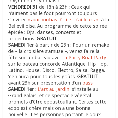
l’Olympique Lyonnais ?
VENDREDI 31
de 18h à 23h : Ceux qui
n’aiment pas le foot pourront toujours
s’inviter
« aux noubas d’ici et d’ailleurs »
à la
Bellevilloise. Au programme de cette soirée
épicée : DJ’s, danses, concerts et
projections.
GRATUIT
SAMEDI 1er
à partir de 23h : Pour un remake
de « la croisière s’amuse », venez faire la
fête sur un bateau avec
la Party Boat Party
sur le bateau concorde Atlantique. Hip Hop,
Latino, House, Disco, Electro, Salsa, Ragga.
Y’en aura pour tous les goûts.
GRATUIT
avant 23h sur présentation d’un
pass
SAMEDI 1er
:
L’art au jardin
s’installe au
Grand Palais, et ce spectacle végétal
promets d’être époustouflant. Certes cette
expo est chère mais on a une bonne
nouvelle : Les personnes portant le doux