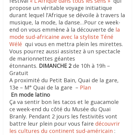
festival
« L’Afrique dans tous les sens »
qui
propose un véritable voyage initiatique
durant lequel l’Afrique se dévoile à travers la
musique, la mode, la danse…Pour ce week-
end on vous emmène à la découverte de
la
mode sud-africaine avec la styliste Téné
Wélé
qui vous en mettra plein les mirettes.
Vous pourrez aussi assistez à un spectacle
de marionnettes géantes
étonnants.
DIMANCHE 2
de 10h à 19h –
Gratuit
A proximité du Petit Bain, Quai de la gare,
13e – M° Quai de la gare –
Plan
En mode latino
Ça va sentir bon les tacos et le guacamole
ce week-end du côté du Musée du Quai
Branly. Pendant 2 jours les festivités vont
battre leur plein pour vous faire
découvrir
les cultures du continent sud-américain
: