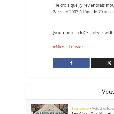
« Je crois que j’y reviendrais mo
Paris en 2003 à l’âge de 70 ans,
[youtube id= »IoCEcJIeFyI » widt
Nicole Louvier
Vous
Bourgogne
Voir/Lire/Ecou
•
Lire &Jean-Noël Mouret,