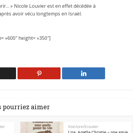
urir… » Nicole Louvier est en effet décédée à
 après avoir vécu longtemps en Israël.
h= »600″ height= »350″]
 pourriez aimer
ter
Voir/Lire/Ecouter
Lire: Agatha Christie – une amie