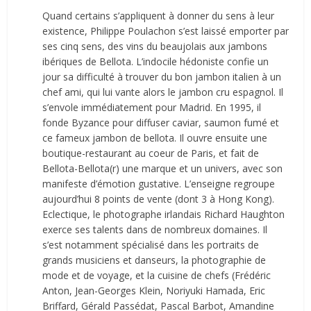
Quand certains s’appliquent à donner du sens à leur
existence, Philippe Poulachon s’est laissé emporter par
ses cinq sens, des vins du beaujolais aux jambons
ibériques de Bellota. L’indocile hédoniste confie un
jour sa difficulté à trouver du bon jambon italien à un
chef ami, qui lui vante alors le jambon cru espagnol. Il
s’envole immédiatement pour Madrid. En 1995, il
fonde Byzance pour diffuser caviar, saumon fumé et
ce fameux jambon de bellota. Il ouvre ensuite une
boutique-restaurant au coeur de Paris, et fait de
Bellota-Bellota(r) une marque et un univers, avec son
manifeste d’émotion gustative. L’enseigne regroupe
aujourd’hui 8 points de vente (dont 3 à Hong Kong).
Eclectique, le photographe irlandais Richard Haughton
exerce ses talents dans de nombreux domaines. Il
s’est notamment spécialisé dans les portraits de
grands musiciens et danseurs, la photographie de
mode et de voyage, et la cuisine de chefs (Frédéric
Anton, Jean-Georges Klein, Noriyuki Hamada, Eric
Briffard, Gérald Passédat, Pascal Barbot, Amandine