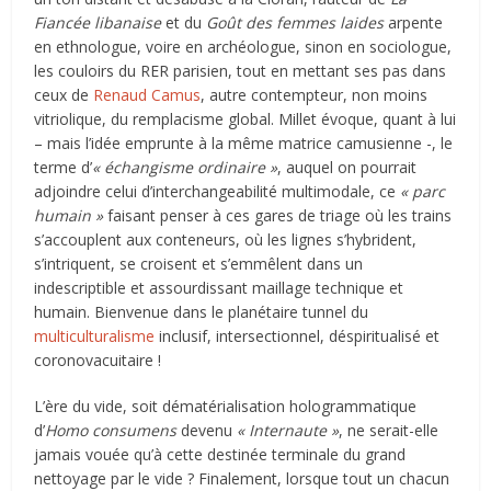
Fiancée libanaise
et du
Goût des femmes laides
arpente
en ethnologue, voire en archéologue, sinon en sociologue,
les couloirs du RER parisien, tout en mettant ses pas dans
ceux de
Renaud Camus
, autre contempteur, non moins
vitriolique, du remplacisme global. Millet évoque, quant à lui
– mais l’idée emprunte à la même matrice camusienne -, le
terme d’
« échangisme ordinaire »
, auquel on pourrait
adjoindre celui d’interchangeabilité multimodale, ce
« parc
humain »
faisant penser à ces gares de triage où les trains
s’accouplent aux conteneurs, où les lignes s’hybrident,
s’intriquent, se croisent et s’emmêlent dans un
indescriptible et assourdissant maillage technique et
humain. Bienvenue dans le planétaire tunnel du
multiculturalisme
inclusif, intersectionnel, déspiritualisé et
coronovacuitaire !
L’ère du vide, soit dématérialisation hologrammatique
d’
Homo consumens
devenu
« Internaute »
, ne serait-elle
jamais vouée qu’à cette destinée terminale du grand
nettoyage par le vide ? Finalement, lorsque tout un chacun