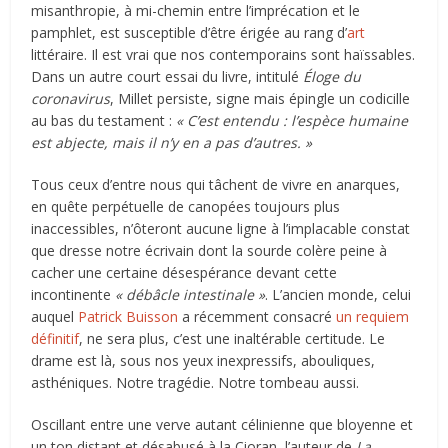
misanthropie, à mi-chemin entre l’imprécation et le
pamphlet, est susceptible d’être érigée au rang d’
art
littéraire. Il est vrai que nos contemporains sont haïssables.
Dans un autre court essai du livre, intitulé
Éloge du
coronavirus
, Millet persiste, signe mais épingle un codicille
au bas du testament :
« C’est entendu : l’espèce humaine
est abjecte, mais il n’y en a pas d’autres. »
Tous ceux d’entre nous qui tâchent de vivre en anarques,
en quête perpétuelle de canopées toujours plus
inaccessibles, n’ôteront aucune ligne à l’implacable constat
que dresse notre écrivain dont la sourde colère peine à
cacher une certaine désespérance devant cette
incontinente
« débâcle intestinale »
. L’ancien monde, celui
auquel
Patrick Buisson
a récemment consacré
un requiem
définitif
, ne sera plus, c’est une inaltérable certitude. Le
drame est là, sous nos yeux inexpressifs, abouliques,
asthéniques. Notre tragédie. Notre tombeau aussi.
Oscillant entre une verve autant célinienne que bloyenne et
un ton distant et désabusé à la Cioran, l’auteur de
La