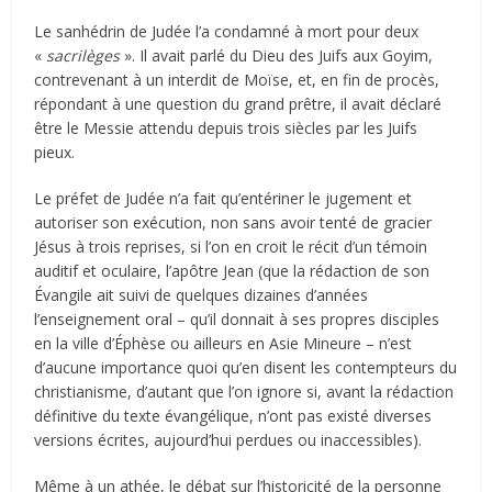
Le sanhédrin de Judée l’a condamné à mort pour deux
«
sacrilèges
». Il avait parlé du Dieu des Juifs aux Goyim,
contrevenant à un interdit de Moïse, et, en fin de procès,
répondant à une question du grand prêtre, il avait déclaré
être le Messie attendu depuis trois siècles par les Juifs
pieux.
Le préfet de Judée n’a fait qu’entériner le jugement et
autoriser son exécution, non sans avoir tenté de gracier
Jésus à trois reprises, si l’on en croit le récit d’un témoin
auditif et oculaire, l’apôtre Jean (que la rédaction de son
Évangile ait suivi de quelques dizaines d’années
l’enseignement oral – qu’il donnait à ses propres disciples
en la ville d’Éphèse ou ailleurs en Asie Mineure – n’est
d’aucune importance quoi qu’en disent les contempteurs du
christianisme, d’autant que l’on ignore si, avant la rédaction
définitive du texte évangélique, n’ont pas existé diverses
versions écrites, aujourd’hui perdues ou inaccessibles).
Même à un athée, le débat sur l’historicité de la personne