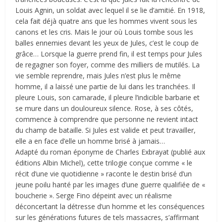
Louis Agnin, un soldat avec lequel il se lie d’amitié. En 1918,
cela fait déjà quatre ans que les hommes vivent sous les
canons et les cris. Mais le jour où Louis tombe sous les
balles ennemies devant les yeux de Jules, c’est le coup de
grâce… Lorsque la guerre prend fin, il est temps pour Jules
de regagner son foyer, comme des milliers de mutilés. La
vie semble reprendre, mais Jules n’est plus le même
homme, il a laissé une partie de lui dans les tranchées. Il
pleure Louis, son camarade, il pleure l’indicible barbarie et
se mure dans un douloureux silence. Rose, à ses côtés,
commence à comprendre que personne ne revient intact
du champ de bataille. Si Jules est valide et peut travailler,
elle a en face d’elle un homme brisé à jamais…
Adapté du roman éponyme de Charles Exbrayat (publié aux
éditions Albin Michel), cette trilogie conçue comme « le
récit d’une vie quotidienne » raconte le destin brisé d’un
jeune poilu hanté par les images d’une guerre qualifiée de «
boucherie ». Serge Fino dépeint avec un réalisme
déconcertant la détresse d’un homme et les conséquences
sur les générations futures de tels massacres, s’affirmant