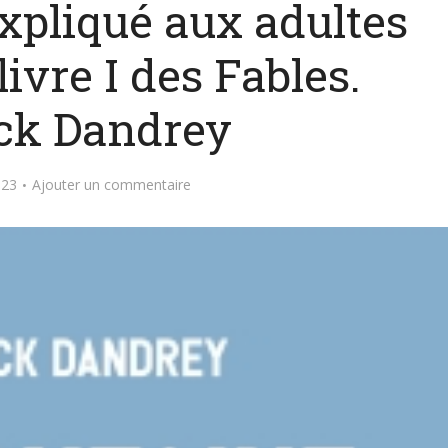
xpliqué aux adultes
ivre I des Fables.
ick Dandrey
023
Ajouter un commentaire