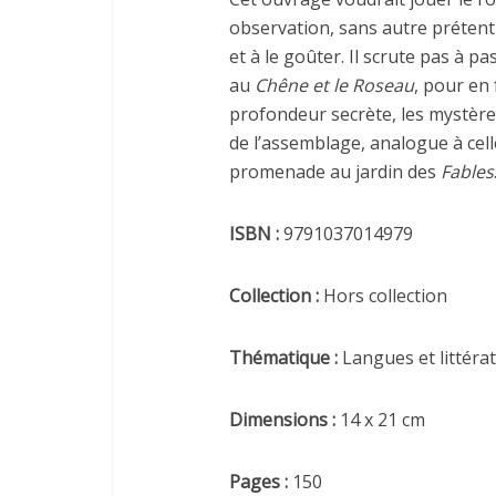
observation, sans autre prétentio
et à le goûter. Il scrute pas à pas
au
Chêne et le Roseau
, pour en 
profondeur secrète, les mystères
de l’assemblage, analogue à celle
promenade au jardin des
Fables
ISBN :
9791037014979
Collection :
Hors collection
Thématique :
Langues et littéra
Dimensions :
14 x 21 cm
Pages :
150