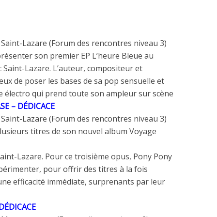
 Saint-Lazare (Forum des rencontres niveau 3)
 présenter son premier
EP
L’heure Bleue
au
c Saint-Lazare.
L’auteur
, compositeur
et
ieux de
poser les bases
de
sa
pop
sensuelle
et
 électro
qui prend
toute
son ampleur sur scène
E – DÉDICACE
 Saint-Lazare (Forum des rencontres niveau 3)
lusieurs titres
de
son nouvel album
Voyage
Saint-Lazare. Pour
ce
troisième opus, Pony Pony
périmenter,
pour
offrir
des
titres à
la
fois
une efficacité immédiate, surprenants
par
leur
DÉDICACE