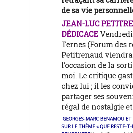
de
sa
vie
personnell
JEAN-LUC PETITR
DÉDICACE
Vendredi
Ternes (Forum des r
Petitrenaud viendra
l’occasion
de
la
sort
moi
.
Le
critique gas
chez lui ;
il
les convi
partager ses souven
régal
de
nostalgie e
GEORGES-MARC BENAMOU
ET
SUR
LE
THÈME « QUE RESTE-T-