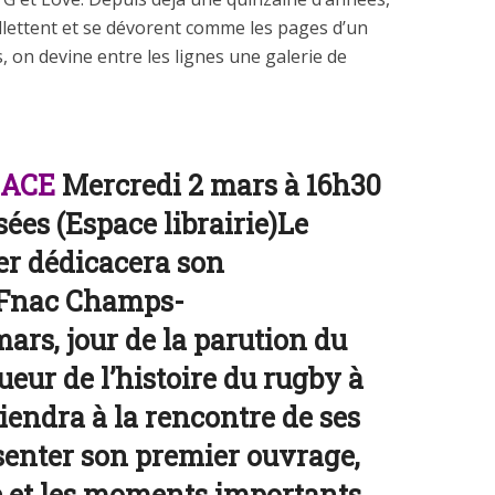
llettent
et
se
dévorent comme les
pages
d’un
s, on
devine entre les lignes
une
galerie
de
CACE
Mercredi 2 mars à
16
h
30
es (Espace librairie)Le
r dédicacera son
Fnac Champs-
mars, jour
de
la
parution
du
queur
de
l’histoire
du
rugby à
iendra à
la
rencontre
de
ses
senter son premier ouvrage,
e
et
les moments importants