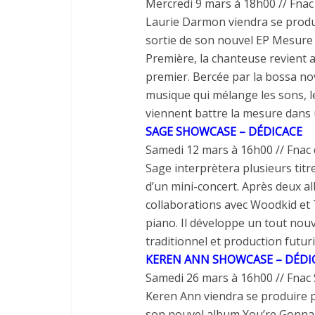
Mercredi 9 mars à
18
h
00
//
Fnac
Laurie Darmon viendra
se
prod
sortie
de
son nouvel
EP
Mesure
Première
,
la
chanteuse revient 
premier. Bercée par
la
bossa n
musique
qui
mélange les sons, 
viennent battre
la
mesure
dans
SAGE SHOWCASE – DÉDICACE
Samedi
12
mars à
16
h
00
//
Fnac 
Sage interprètera plusieurs titr
d’un mini-concert. Après deux 
collaborations avec Woodkid et
piano.
Il
développe
un
tout
nou
traditionnel
et
production futuri
KEREN
ANN
SHOWCASE – DÉDI
Samedi
26
mars à
16
h
00
//
Fnac 
Keren Ann viendra
se
produire
son nouvel album
You’re Gonna