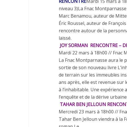
RENCONTRE
Mardi
15
mars à
18
niveau 3)La
Fnac Montparnasse 
Marc Benamou, auteur
de
Mitte
Éric Roussel,
auteur de
Françoi
rencontre
autour de
la
personna
laissé.
JOY SORMAN RENCONTRE – D
Mardi
22
mars à
18
h
00
//
Fnac M
La
Fnac Montparnasse aura
le
p
sortie
de
son
nouveau livre
L’in
de
terrain sur les immeubles ins
ans
après, elle est revenue sur l
à l’inhabitable. Une expérience
l’enquête
et de
la
dérive urbaine
TAHAR
BEN
JELLOUN RENCONT
Mercredi
23
mars à
18
h
00
//
Fna
Tahar Ben Jelloun viendra à
la
F
roman
Le