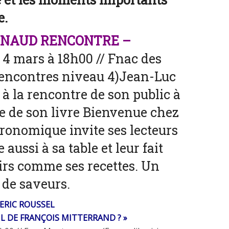
e.
ENAUD RENCONTRE –
 4 mars à
18
h
00
//
Fnac des
encontres niveau 4)Jean-
Luc
 à
la
rencontre
de
son public à
ie
de
son livre
Bienvenue chez
tronomique invite ses lecteurs
e aussi à
sa
table
et
leur fait
irs comme ses recettes.
Un
t de
saveurs.
ERIC ROUSSEL
IL
DE
FRANÇOIS MITTERRAND ? »