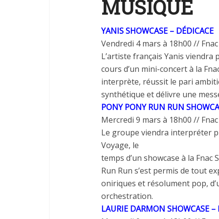
MUSIQUE
YANIS SHOWCASE – DÉDICACE
Vendredi 4 mars à
18
h
00
//
Fnac
L’artiste
français Yanis viendra
cours d’un mini-
concert à
la
Fna
interprète, réussit
le
pari ambit
synthétique
et
délivre
une
messe
PONY PONY
RUN RUN
SHOWCAS
Mercredi 9 mars à
18
h
00
//
Fnac
Le
groupe viendra interpréter p
Voyage
,
le
temps
d’un
showcase à
la
Fnac 
Run Run s’est permis
de
tout ex
oniriques
et
résolument pop,
d’
orchestration.
LAURIE DARMON SHOWCASE – 