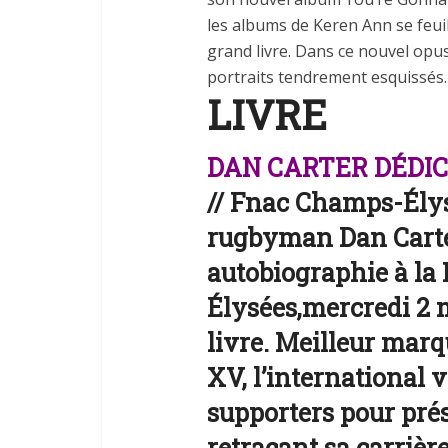
les albums
de
Keren Ann
se
feui
grand livre. Dans
ce
nouvel opu
portraits tendrement esquissés.
LIVRE
DAN CARTER DÉDI
//
Fnac Champs-Élysé
rugbyman Dan Carte
autobiographie à
la
Élysées,
mercredi 2 
livre. Meilleur mar
XV, l’international
v
supporters
pour
pré
retraçant
sa
carrièr