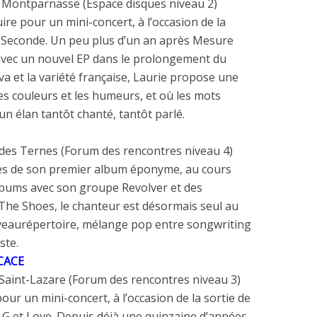
 Montparnasse (Espace disques niveau 2)
uire
pour un
mini-concert, à l’occasion
de
la
 Seconde
.
Un
peu
plus d’un
an
après
Mesure
avec
un
nouvel
EP
dans
le
prolongement
du
ova
et
la
variété française, Laurie propose
une
les couleurs
et
les humeurs,
et où
les mots
 un
élan
tantôt
chanté,
tantôt
parlé.
des Ternes (Forum des rencontres niveau 4)
es
de
son premier album éponyme,
au
cours
albums avec son groupe Revolver
et des
The Shoes,
le
chanteur est désormais seul
au
veau
répertoire, mélange
pop
entre songwriting
ste.
CACE
Saint-Lazare (Forum des rencontres niveau 3)
pour un
mini-concert, à l’occasion
de
la
sortie
de
 G et Love
. Depuis déjà une quinzaine d’années,