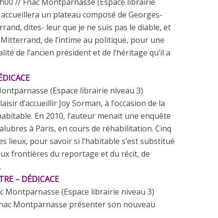
h
00
//
Fnac Montparnasse (Espace librairie
accueillera
un
plateau composé
de
Georges-
rrand, dites- leur que
je
ne
suis
pas
le
diable
,
et
s
Mitterrand,
de
l’intime
au
politique
,
pour une
lité
de
l’ancien
président
et de
l’héritage qu’il
a
ÉDICACE
ontparnasse (Espace librairie niveau 3)
laisir
d’accueillir
Joy Sorman, à
l’occasion
de
la
habitable
.
En
2010
,
l’auteur
menait
une
enquête
alubres à Paris,
en
cours
de
réhabilitation. Cinq
es lieux,
pour
savoir
si
l’habitable s’est substitué
aux
frontières
du
reportage
et du
récit,
de
.
RE – DÉDICACE
c Montparnasse (Espace librairie niveau 3)
nac Montparnasse présenter son nouveau