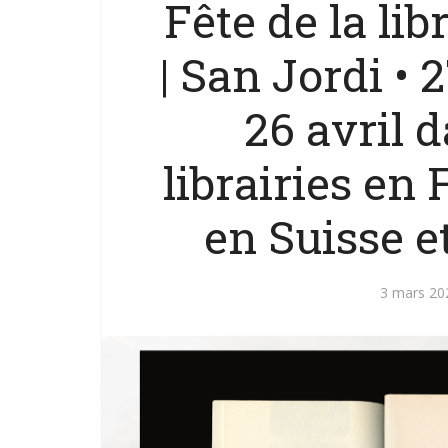
Fête de la li
| San Jordi • 
26 avril 
librairies en 
en Suisse 
3 mars 20