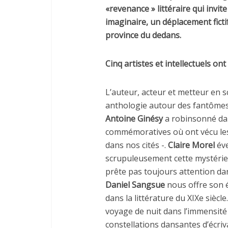
«
revenance
» littéraire qui invi
imaginaire, un déplacement ficti
province du dedans.
Cinq artistes et intellectuels ont
L’auteur, acteur et metteur en 
anthologie autour des fantômes
Antoine
Ginésy
a robinsonné dan
commémoratives où ont vécu les
dans nos cités -.
Claire Morel
éve
scrupuleusement cette mystérie
prête pas toujours attention dans 
Daniel Sangsue
nous offre son é
dans la littérature du XIXe siècle
voyage de nuit dans l’immensité d
constellations dansantes d’écriv