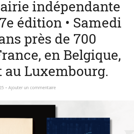
brairie indépendante
27e édition • Samedi
dans près de 700
France, en Belgique,
et au Luxembourg.
25
Ajouter un commentaire