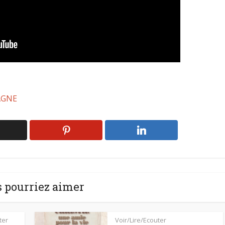
AGNE
 pourriez aimer
ter
Voir/Lire/Ecouter