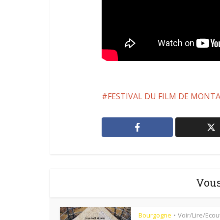
FESTIVAL DU FILM DE MONT
Vous
Bourgogne
Voir/Lire/Ecou
•