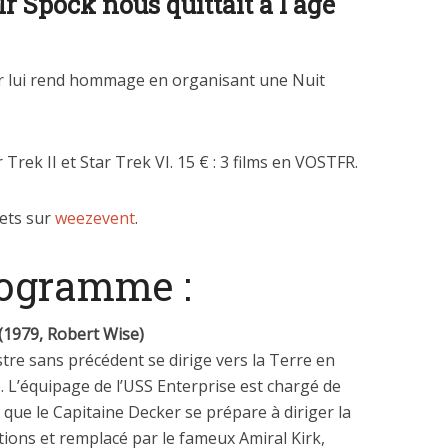
Mr Spock nous quittait à l âge
er lui rend hommage en organisant une Nuit
Trek II et Star Trek VI. 15 € : 3 films en VOSTFR.
lets sur
weezevent
.
rogramme :
 (1979, Robert Wise)
stre sans précédent se dirige vers la Terre en
. L’équipage de l’USS Enterprise est chargé de
que le Capitaine Decker se prépare à diriger la
ctions et remplacé par le fameux Amiral Kirk,