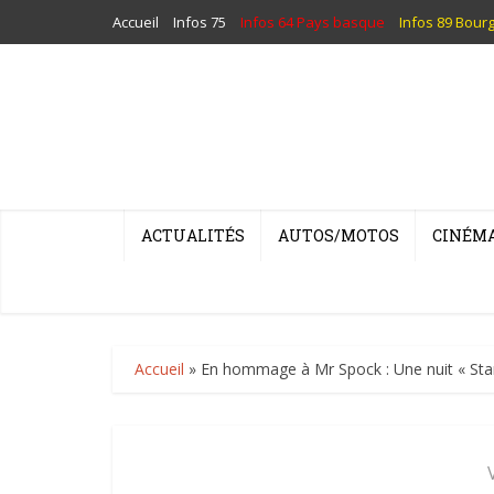
Accueil
Infos 75
Infos 64 Pays basque
Infos 89 Bour
ACTUALITÉS
AUTOS/MOTOS
CINÉM
Accueil
»
En hommage à Mr Spock : Une nuit « Star