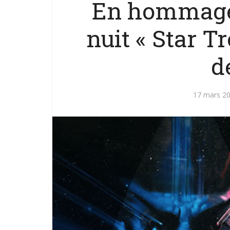
En hommage 
nuit « Star T
d
17 mars 2