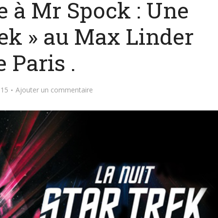
à Mr Spock : Une
rek » au Max Linder
e Paris .
015
Ajouter un commentaire