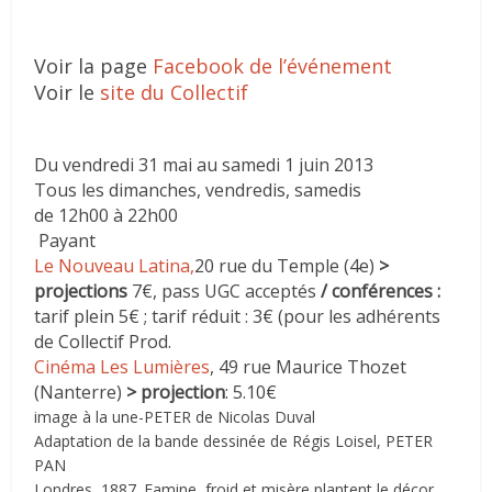
Voir la page
Facebook de l’événement
Voir le
site du Collectif
Du vendredi 31 mai au samedi 1 juin 2013
Tous les dimanches, vendredis, samedis
de 12h00 à 22h00
Payant
Le Nouveau Latina,
20 rue du Temple (4e)
>
projections
7€, pass UGC acceptés
/ conférences :
tarif plein 5€ ; tarif réduit : 3€ (pour les adhérents
de Collectif Prod.
Cinéma Les Lumières
, 49 rue Maurice Thozet
(Nanterre)
> projection
: 5.10€
image à la une-
PETER de Nicolas Duval
Adaptation de la bande dessinée de Régis Loisel, PETER
PAN
Londres, 1887. Famine, froid et misère plantent le décor.