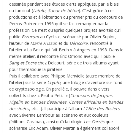
dessinée pendant ses études d’arts appliqués, par le biais
du fanzinat (
Latulu
,
Sueur de béton
). C’est grâce à ces
productions et à l’obtention du premier prix du concours de
Perros-Guirrec en 1996 qu’il se fait remarquer par la
profession. Ce n’est qu’après quelques projets avortés qu’il
publie
Erzurum
au Cycliste, scénarisé par Olivier Supiot,
l’auteur de
Marie Frisson
et du
Dérisoire
, rencontré à
l’atelier « La Boite qui fait Beuh » à Angers en 1998. Dans le
même atelier, il rencontre Éric Omond avec qui il publie
Sang et Encre
chez Delcourt, série de trois albums ayant
pour thématique la piraterie.
Puis il collabore avec Philippe Menvielle (autre membre de
l’atelier) sur la série
Crypto
, une trilogie d’aventure sur fond
de cryptozoologie. En parallèle, il oeuvre dans divers
collectifs chez « Petit à Petit » (
Chansons de Jacques
Higelin en bandes dessinées
,
Contes africains en bandes
dessinées
, etc…). Il participe à l’album
L’Allée des Rosiers
avec Séverine Lambour au scénario et aux couleurs
(éditions Carabas), ainsi qu’à la trilogie
Les Carrés
que
scénarise Éric Adam. Olivier Martin a également collaboré