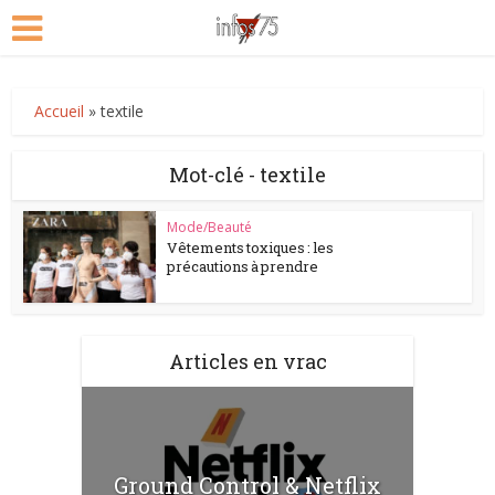
Accueil
»
textile
Mot-clé - textile
Mode/Beauté
Vêtements toxiques : les
précautions à prendre
Articles en vrac
Ground Control & Netflix