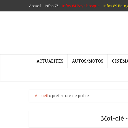
Accueil
Infos 75
Infos 64 Pays basque
Infos 89 Bour
ACTUALITÉS
AUTOS/MOTOS
CINÉM
Accueil
»
prefecture de police
Mot-clé -