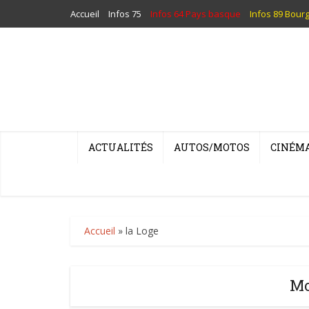
Accueil
Infos 75
Infos 64 Pays basque
Infos 89 Bour
ACTUALITÉS
AUTOS/MOTOS
CINÉM
Accueil
»
la Loge
Mo