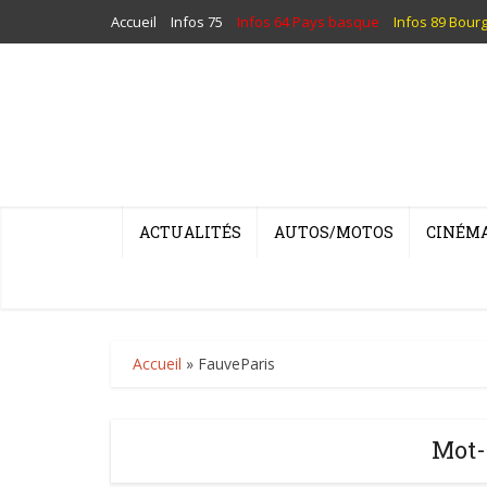
Accueil
Infos 75
Infos 64 Pays basque
Infos 89 Bour
ACTUALITÉS
AUTOS/MOTOS
CINÉM
Accueil
»
FauveParis
Mot-