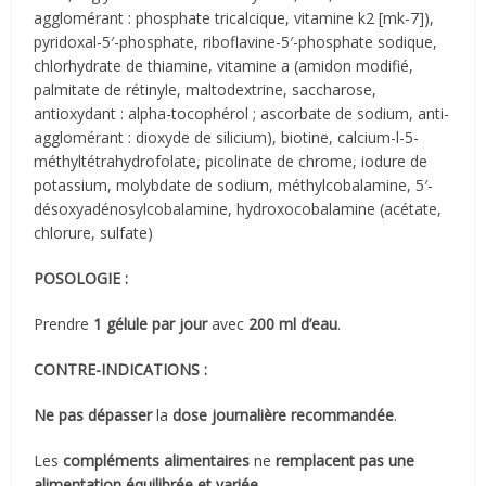
agglomérant : phosphate tricalcique, vitamine k2 [mk-7]),
pyridoxal-5′-phosphate, riboflavine-5′-phosphate sodique,
chlorhydrate de thiamine, vitamine a (amidon modifié,
palmitate de rétinyle, maltodextrine, saccharose,
antioxydant : alpha-tocophérol ; ascorbate de sodium, anti-
agglomérant : dioxyde de silicium), biotine, calcium-l-5-
méthyltétrahydrofolate, picolinate de chrome, iodure de
potassium, molybdate de sodium, méthylcobalamine, 5′-
désoxyadénosylcobalamine, hydroxocobalamine (acétate,
chlorure, sulfate)
POSOLOGIE :
Prendre
1 gélule par jour
avec
200 ml d’eau
.
CONTRE-INDICATIONS :
Ne pas dépasser
la
dose journalière recommandée
.
Les
compléments alimentaires
ne
remplacent pas une
alimentation équilibrée et variée
.