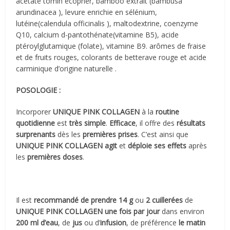
acetate tomin ecopher, bamboo extrait (bambusa
arundinacea ), levure enrichie en sélénium,
lutéine(calendula officinalis ), maltodextrine, coenzyme
Q10, calcium d-pantothénate(vitamine B5), acide
ptéroylglutamique (folate), vitamine B9. arômes de fraise
et de fruits rouges, colorants de betterave rouge et acide
carminique d’origine naturelle .
POSOLOGIE :
Incorporer
UNIQUE PINK COLLAGEN
à la
routine
quotidienne
est
très simple
.
Efficace
, il offre des
résultats
surprenants
dès les
premières prises
. C’est ainsi que
UNIQUE PINK COLLAGEN agit
et
déploie ses effets
après
les
premières doses
.
Il est
recommandé de prendre
14 g
ou
2 cuillerées
de
UNIQUE PINK COLLAGEN
une fois par jour
dans environ
200 ml
d’eau
, de
jus
ou d’
infusion
, de préférence
le matin