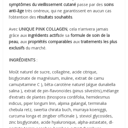
symptômes du vieillissement cutané
passe par des
soins
anti-âge
très onéreux, qui ne garantissent en aucun cas
l’obtention des
résultats souhaités
.
Avec
UNIQUE PINK COLLAGEN
, cela n’arrivera jamais
grâce aux
ingrédients actifs
de sa
formule de soin de la
peau
, aux
propriétés comparables
aux
traitements les plus
exclusifs
du marché.
INGRÉDIENTS
:
Moût naturel de sucre, collagène, acide citrique,
bisglycinate de magnésium, inuline, extrait de camu
camu(vitamine C ), bêta-carotène naturel (algue dunaliella
salina ), extrait de pin-flavonoïdes (pinus silvestris),mélange
d’extraits de plantes (tinospora cordifolia, hemidesmus
indicus, piper longum linn, alpinia galangal, terminalia
chebula retz, swertia chirata buch, murraya koeniggii,
curcuma longa et zingiber officinale ), steviol glycosides,
zinc bisglycinate, acide hyaluronique, alpha-astaxtate, dl-