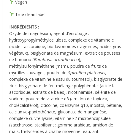
Vegan
True clean label
INGRÉDIENTS :
Oxyde de magnésium, agent d’enrobage :
hydroxypropylméthylcellulose, complexe de vitamine c
(acide l-ascorbique, bioflavonoïdes d’agrumes, acides gras
végétaux), bisglycinate de magnésium, extrait de pousses
de bambou (
Bambusa arundinacea
),
méthylsulfonylméthane (msm), poudre de fruits de
myrtilles sauvages, poudre de
Spirulina platensis
,
complexe de vitamine e (issu du tournesol), bisglycinate de
zinc, bisglycinate de fer, mélange polyphénol-c (acide l-
ascorbique, extraits de baies), nicotinamide, sélénite de
sodium, poudre de vitamine d3 (amidon de tapioca,
cholécalciférol), citicoline, coenzyme q10, inositol, bétaïne,
calcium-d-pantothénate, gluconate de manganèse,
complexe cuivre-lysine, vitamine k2 microencapsulée
(saccharose, stabilisant : gomme arabique, amidon de
maïs, triglycérides à chaîne moyenne, eau, anti-