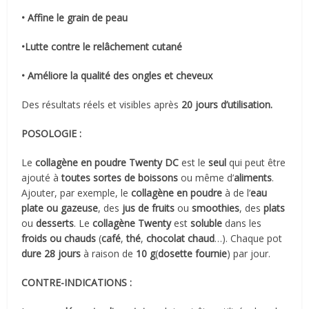
• Affine le grain de peau
•Lutte contre le relâchement cutané
• Améliore la qualité des ongles et cheveux
Des résultats réels et visibles après
20 jours d’utilisation.
POSOLOGIE :
Le
collagène en poudre Twenty DC
est le
seul
qui peut être
ajouté à
toutes sortes de boissons
ou même d’
aliments
.
Ajouter, par exemple, le
collagène en poudre
à de l’
eau
plate ou gazeuse
, des
jus de fruits
ou
smoothies
, des
plats
ou
desserts
. Le
collagène Twenty
est
soluble
dans les
froids ou chauds
(
café
,
thé
,
chocolat chaud
…). Chaque pot
dure 28 jours
à raison de
10 g
(
dosette fournie
) par jour.
CONTRE-INDICATIONS :