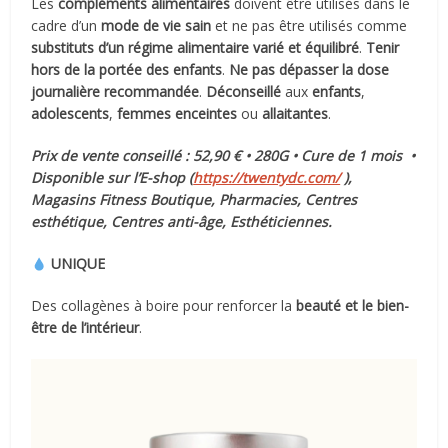
Les
compléments alimentaires
doivent être utilisés dans le
cadre d’un
mode de vie sain
et ne pas être utilisés comme
substituts d’un régime alimentaire varié et équilibré
.
Tenir
hors de la portée des enfants
.
Ne pas dépasser la dose
journalière recommandée
.
Déconseillé
aux
enfants
,
adolescents
,
femmes enceintes
ou
allaitantes
.
Prix de vente conseillé : 52,90 € • 280G • Cure de 1 mois •
Disponible sur l’E-shop (
https://twentydc.com/
),
Magasins Fitness Boutique, Pharmacies, Centres
esthétique, Centres anti-âge, Esthéticiennes.
UNIQUE
Des collagènes à boire pour renforcer la
beauté et le bien-
être de l’intérieur
.