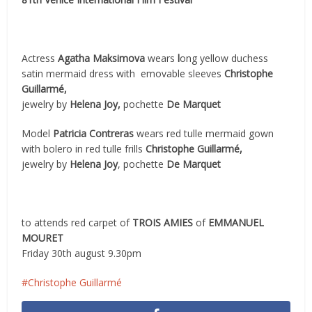
Actress
Agatha Maksimova
wears
l
ong yellow duchess
satin mermaid dress with emovable sleeves
Christophe
Guillarmé,
jewelry by
Helena Joy,
pochette
De Marquet
Model
Patricia Contreras
wears red tulle mermaid gown
with bolero in red tulle frills
Christophe Guillarmé,
jewelry by
Helena Joy
, pochette
De Marquet
to attends red carpet of
TROIS AMIES
of
EMMANUEL
MOURET
Friday 30th august 9.30pm
Christophe Guillarmé