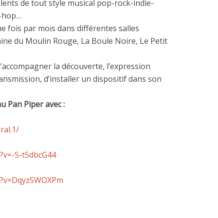
alents de tout style musical pop-rock-indie-
p-hop…
fois par mois dans différentes salles
hine du Moulin Rouge, La Boule Noire, Le Petit
 d’accompagner la découverte, l’expression
ansmission, d’installer un dispositif dans son
u Pan Piper avec :
al.1/
?v=-S-t5dbcG44
ch?v=Dqyz5WOXPm