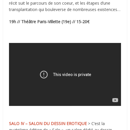
récit suit le parcours de son coeur, et les étapes d’une
transplantation qui bouleverse de nombreuses existences…
19h // Théâtre Paris-Villette (19e) // 15-20€
SALO IV – SALON DU DESSIN EROTIQUE
> C’est la
quatrième édition de « Salo », un salon dédié au dessin