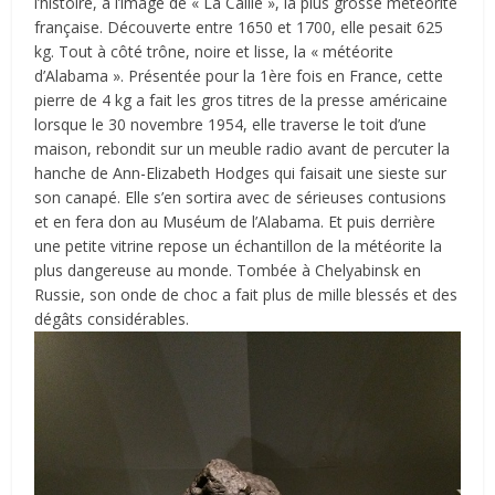
l’histoire, à l’image de « La Caille », la plus grosse météorite
française. Découverte entre 1650 et 1700, elle pesait 625
kg. Tout à côté trône, noire et lisse, la « météorite
d’Alabama ». Présentée pour la 1ère fois en France, cette
pierre de 4 kg a fait les gros titres de la presse américaine
lorsque le 30 novembre 1954, elle traverse le toit d’une
maison, rebondit sur un meuble radio avant de percuter la
hanche de Ann-Elizabeth Hodges qui faisait une sieste sur
son canapé. Elle s’en sortira avec de sérieuses contusions
et en fera don au Muséum de l’Alabama. Et puis derrière
une petite vitrine repose un échantillon de la météorite la
plus dangereuse au monde. Tombée à Chelyabinsk en
Russie, son onde de choc a fait plus de mille blessés et des
dégâts considérables.