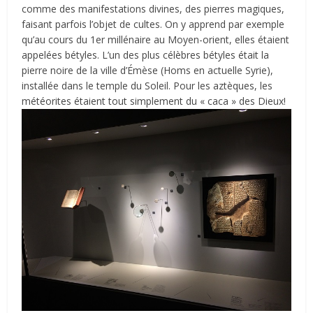
comme des manifestations divines, des pierres magiques,
faisant parfois l’objet de cultes. On y apprend par exemple
qu’au cours du 1er millénaire au Moyen-orient, elles étaient
appelées bétyles. L’un des plus célèbres bétyles était la
pierre noire de la ville d’Émèse (Homs en actuelle Syrie),
installée dans le temple du Soleil. Pour les aztèques, les
météorites étaient tout simplement du « caca » des Dieux!