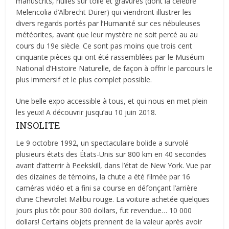
manuscrits, huiles sur toile et gravures (dont la célèbre
Melencolia d’Albrecht Dürer) qui viendront illustrer les
divers regards portés par l’Humanité sur ces nébuleuses
météorites, avant que leur mystère ne soit percé au au
cours du 19e siècle. Ce sont pas moins que trois cent
cinquante pièces qui ont été rassemblées par le Muséum
National d’Histoire Naturelle, de façon à offrir le parcours le
plus immersif et le plus complet possible.
Une belle expo accessible à tous, et qui nous en met plein
les yeux! A découvrir jusqu’au 10 juin 2018.
INSOLITE
Le 9 octobre 1992, un spectaculaire bolide a survolé
plusieurs états des États-Unis sur 800 km en 40 secondes
avant d’atterrir à Peekskill, dans l’état de New York. Vue par
des dizaines de témoins, la chute a été filmée par 16
caméras vidéo et a fini sa course en défonçant l’arrière
d’une Chevrolet Malibu rouge. La voiture achetée quelques
jours plus tôt pour 300 dollars, fut revendue… 10 000
dollars! Certains objets prennent de la valeur après avoir