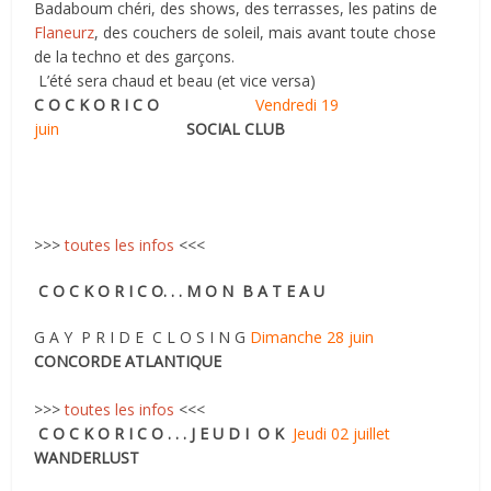
Badaboum chéri, des shows, des terrasses, les patins de
Flaneurz
, des couchers de soleil, mais avant toute chose
de la techno et des garçons.
L’été sera chaud et beau (et vice versa)
C O C K O R I C O
Vendredi 19
juin
SOCIAL CLUB
>>>
toutes les infos
<<<
C O C K O R I C O. . . M O N B A T E A U
G A Y P R I D E C L O S I N G
Dimanche 28 juin
CONCORDE ATLANTIQUE
>>>
toutes les infos
<<<
C O C K O R I C O . . . J E U D I O K
Jeudi 02 juillet
WANDERLUST