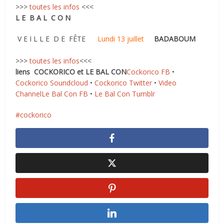
>>>
toutes les infos
<<<
L E B A L C O N
V E I L L E D E FÊTE
Lundi 13 juillet
BADABOUM
>>>
toutes les infos
<<<
liens COCKORICO et LE BAL CON
Cockorico FB
•
Cockorico Soundcloud
•
Cockorico Twitter
•
Video
Channel
Le Bal Con FB
•
Le Bal Con Tumblr
cockorico