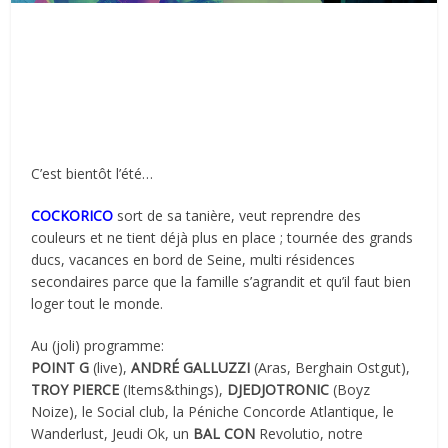
C’est bientôt l’été…
COCKORICO
sort de sa tanière, veut reprendre des
couleurs et ne tient déjà plus en place ; tournée des grands
ducs, vacances en bord de Seine, multi résidences
secondaires parce que la famille s’agrandit et qu’il faut bien
loger tout le monde.
Au (joli) programme:
POINT G
(live),
ANDRÉ GALLUZZI
(Aras, Berghain Ostgut),
TROY PIERCE
(Items&things),
DJEDJOTRONIC
(Boyz
Noize), le Social club, la Péniche Concorde Atlantique, le
Wanderlust, Jeudi Ok, un
BAL CON
Revolutio, notre