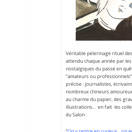
Véritable pèlerinage rituel des
attendu chaque année par les
nostalgiques du passé en quêt
“amateurs ou professionnels”
précise : journalistes, écrivai
nombreux chineurs amoureux d
au charme du papier, des grav
illustrations… en fait les co
du Salon :
“
On y rentre en curieux… on en