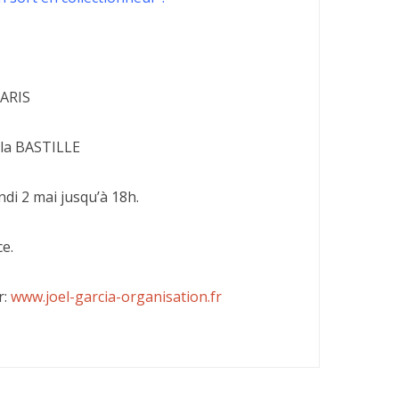
PARIS
 la BASTILLE
ndi 2 mai jusqu’à 18h.
e.
r:
www.joel-garcia-organisation.fr