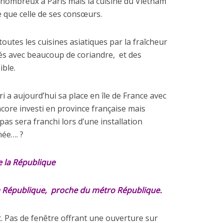
 nombreux à Paris mais la cuisine du Vietnam
ée que celle de ses consœurs.
toutes les cuisines asiatiques par la fraîcheur
més avec beaucoup de coriandre,
et des
ible.
ri a aujourd’hui sa place en île de France avec
core investi en province française mais
s sera franchi lors d’une installation
née…. ?
de la République
 République,
proche du métro République.
it. Pas de fenêtre offrant une ouverture sur