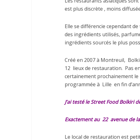
Les restaurants asiatiques sont
est plus discrète , moins diffus
Elle se différencie cependant de 
des ingrédients utilisés, parfu
ingrédients sourcés le plus poss
Créé en 2007 à Montreuil,
Bolki
12
lieux de restauration.
Pas en
certainement prochainement le pa
programmée à
Lille
en fin d’an
J’ai testé le Street Food Bolkiri 
Exactement au
22
avenue de la
Le local de restauration est pet