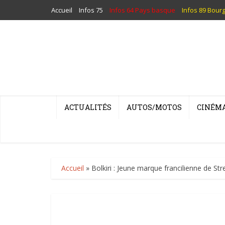
Accueil
Infos 75
Infos 64 Pays basque
Infos 89 Bour
ACTUALITÉS
AUTOS/MOTOS
CINÉM
Accueil
»
Bolkiri : Jeune marque francilienne de Str