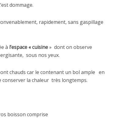
c’est dommage.
r convenablement, rapidement, sans gaspillage
ée à
l’espace « cuisine
»
dont on observe
ergisante,
sous nos yeux.
 sont chauds car le contenant un bol ample
en
e conserver la chaleur
très longtemps.
ros boisson comprise