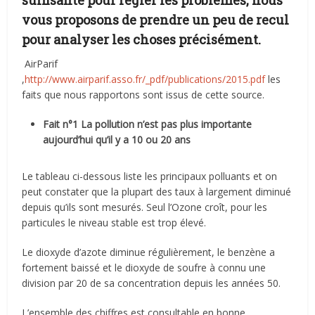
vous proposons de prendre un peu de recul
pour analyser les choses précisément.
AirParif
,
http://www.airparif.asso.fr/_pdf/publications/2015.pdf
les
faits que nous rapportons sont issus de cette source.
Fait n°1 La pollution n’est pas plus importante
aujourd’hui qu’il y a 10 ou 20 ans
Le tableau ci-dessous liste les principaux polluants et on
peut constater que la plupart des taux à largement diminué
depuis qu’ils sont mesurés. Seul l’Ozone croît, pour les
particules le niveau stable est trop élevé.
Le dioxyde d’azote diminue régulièrement, le benzène a
fortement baissé et le dioxyde de soufre à connu une
division par 20 de sa concentration depuis les années 50.
L’ensemble des chiffres est consultable en bonne