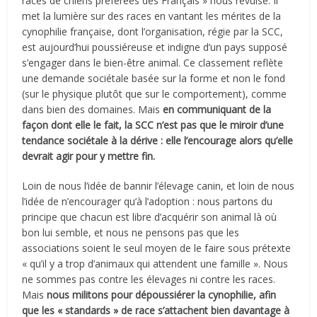
races de chiens préférées des Français » nous révulse. Il
met la lumière sur des races en vantant les mérites de la
cynophilie française, dont l’organisation, régie par la SCC,
est aujourd’hui poussiéreuse et indigne d’un pays supposé
s’engager dans le bien-être animal. Ce classement reflète
une demande sociétale basée sur la forme et non le fond
(sur le physique plutôt que sur le comportement), comme
dans bien des domaines. Mais
en communiquant de la
façon dont elle le fait, la SCC n’est pas que le miroir d’une
tendance sociétale à la dérive : elle l’encourage alors qu’elle
devrait agir pour y mettre fin.
Loin de nous l’idée de bannir l’élevage canin, et loin de nous
l’idée de n’encourager qu’à l’adoption : nous partons du
principe que chacun est libre d’acquérir son animal là où
bon lui semble, et nous ne pensons pas que les
associations soient le seul moyen de le faire sous prétexte
« qu’il y a trop d’animaux qui attendent une famille ». Nous
ne sommes pas contre les élevages ni contre les races.
Mais
nous militons pour dépoussiérer la cynophilie, afin
que les « standards » de race s’attachent bien davantage à