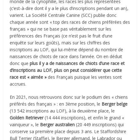
monde de la cynophilie, les races les plus représentées
(c’est-à-dire dont il y a le plus d’inscriptions pendant un an),
varient. La Société Centrale Canine (SCC) publie donc
chaque année sont « top des races de chiens préférées des
français » qui ne se base pas véritablement sur les
préférences des Français (ce n’est pas le fruit d’une
enquête sur leurs goûts), mais sur les chiffres des
inscriptions au LOF, qui lui-même dépend du nombre de
naissances de chiots de race dans l’année. On en déduit
donc que
plus il y a de naissances de chiots d’une race et
d’inscriptions au LOF, plus on peut considérer que cette
race est « aimée »
des Français puisque les ventes sont
accrues.
En 2021, nous retrouvons donc sur le podium des « chiens
préférés des français » : en 3ème position, le
Berger belge
(13 542 inscriptions au LOF), à la deuxième place, le
Golden Retriever
(14 444 inscriptions), et enfin le grand «
vainqueur », le
Berger australien
(20 449 inscriptions) qui
conserve sa première place depuis 3 ans. Le Staffordshire
Bull Terrier (Staffie), le Berger allemand, le Labrador ou