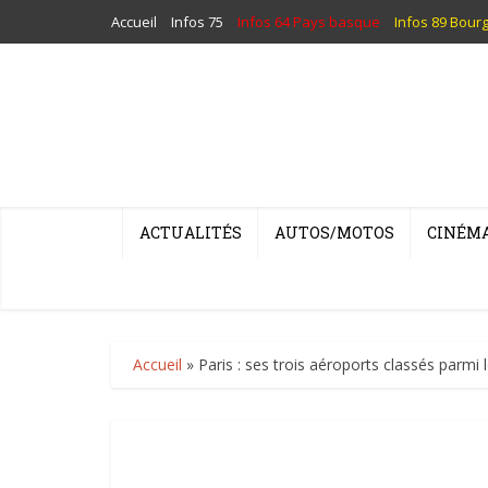
Accueil
Infos 75
Infos 64 Pays basque
Infos 89 Bour
ACTUALITÉS
AUTOS/MOTOS
CINÉM
Accueil
»
Paris : ses trois aéroports classés parmi