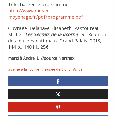
Télécharger le programme :
http://www.musee-
moyenage.fr/pdf/programme.pdf
Ouvrage Delahaye Elisabeth, Pastoureau
Michel,
Les Secrets de la licorne
, éd. Réunion
des musées nationaux-Grand Palais, 2013,
144 p., 140 ill., 25€
merci à André. L //source Narthex
dame à la licorne
musée de Cluny
slide