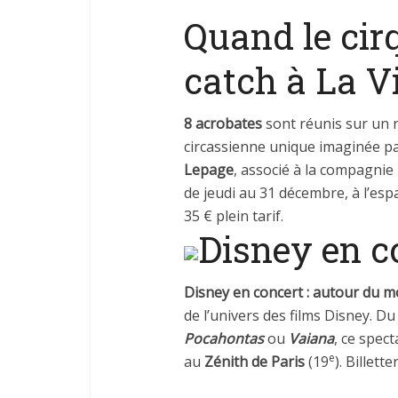
Quand le cir
catch à La Vi
8 acrobates
sont réunis sur un 
circassienne unique imaginée p
Lepage
, associé à la compagnie
de jeudi au 31 décembre, à l’es
35 € plein tarif.
Disney en c
Disney en concert : autour du 
de l’univers des films Disney. D
Pocahontas
ou
Vaiana
, ce spec
e
au
Zénith de Paris
(19
). Billette