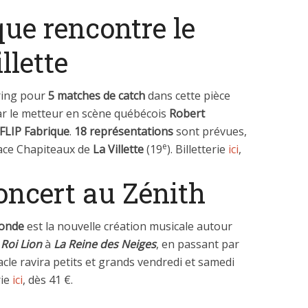
que rencontre le
llette
ring pour
5 matches de catch
dans cette pièce
ar le metteur en scène québécois
Robert
FLIP Fabrique
.
18 représentations
sont prévues,
e
pace Chapiteaux de
La Villette
(19
). Billetterie
ici
,
oncert au Zénith
monde
est la nouvelle création musicale autour
u
Roi Lion
à
La Reine des Neiges
, en passant par
tacle ravira petits et grands vendredi et samedi
rie
ici
, dès 41 €.