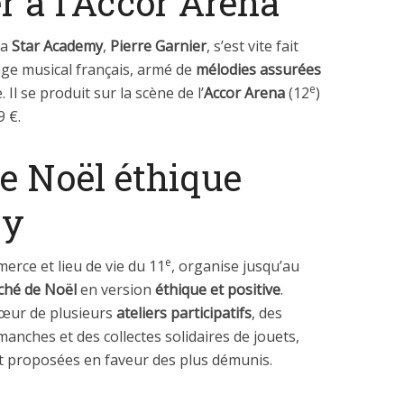
r à l’Accor Arena
la
Star Academy
,
Pierre Garnier
, s’est vite fait
age musical français, armé de
mélodies assurées
e
Il se produit sur la scène de l’
Accor Arena
(12
)
9 €.
e Noël éthique
ay
e
erce et lieu de vie du 11
, organise jusqu’au
ché de Noël
en version
éthique et positive
.
cœur de plusieurs
ateliers participatifs
, des
anches et des collectes solidaires de jouets,
t proposées en faveur des plus démunis.