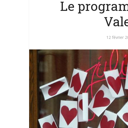
Le program
Val
12 février 