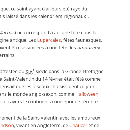
ïque, ce saint ayant d’ailleurs été rayé du
1
ais laissé dans les calendriers régionaux
.
Martias
) ne correspond à aucune fête dans la
igine antique. Les
Lupercales
, fêtes faunesques,
uvent être assimilées à une fête des
amoureux
ertains.
e
t attestée au
XIV
siècle dans la Grande-Bretagne
la Saint-Valentin du 14 février était fêté comme
ensait que les oiseaux choisissaient ce jour
 dans le monde anglo-saxon, comme
Halloween
,
e à travers le continent à une époque récente.
ement de la Saint-Valentin avec les amoureux
andson
, vivant en Angleterre, de
Chaucer
et de