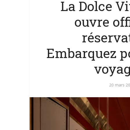
La Dolce Vi
ouvre off
réservat
Embarquez po
voyage
20 mars 2