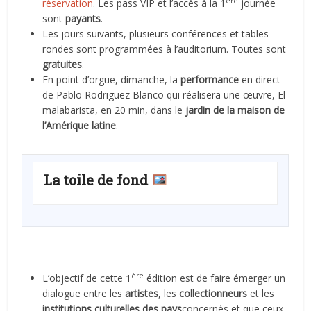
ère
réservation
. Les pass VIP et l’accès à la 1
journée
sont
payants
.
Les jours suivants, plusieurs conférences et tables
rondes sont programmées à l’auditorium. Toutes sont
gratuites
.
En point d’orgue, dimanche, la
performance
en direct
de Pablo Rodriguez Blanco qui réalisera une œuvre, El
malabarista, en 20 min, dans le
jardin de la maison de
l’Amérique latine
.
La toile de fond
ère
L’objectif de cette 1
édition est de faire émerger un
dialogue entre les
artistes
, les
collectionneurs
et les
institutions culturelles des pays
concernés et que ceux-