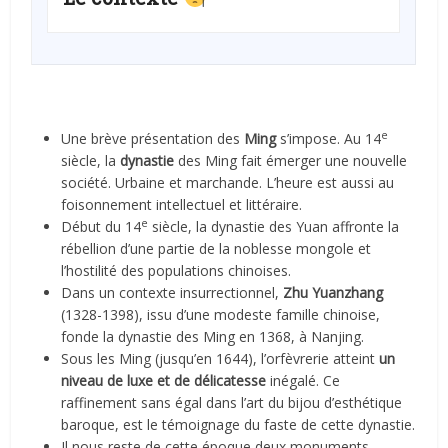
e
Une brève présentation des
Ming
s’impose. Au 14
siècle, la
dynastie
des Ming fait émerger une nouvelle
société. Urbaine et marchande. L’heure est aussi au
foisonnement intellectuel et littéraire.
e
Début du 14
siècle, la dynastie des Yuan affronte la
rébellion d’une partie de la noblesse mongole et
l’hostilité des populations chinoises.
Dans un contexte insurrectionnel,
Zhu Yuanzhang
(1328-1398), issu d’une modeste famille chinoise,
fonde la dynastie des Ming en 1368, à Nanjing.
Sous les Ming (jusqu’en 1644), l’orfèvrerie atteint
un
niveau de luxe et de délicatesse
inégalé. Ce
raffinement sans égal dans l’art du bijou d’esthétique
baroque, est le témoignage du faste de cette dynastie.
Il nous reste de cette époque deux monuments