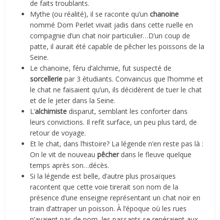
de faits troublants.
Mythe (ou réalité), il se raconte qu’un
chanoine
nommé Dom Perlet vivait jadis dans cette ruelle en
compagnie d’un chat noir particulier…D’un coup de
patte, il aurait été capable de pêcher les poissons de la
Seine.
Le chanoine, féru d’alchimie, fut suspecté de
sorcellerie
par 3 étudiants. Convaincus que l’homme et
le chat ne faisaient qu’un, ils décidèrent de tuer le chat
et de le jeter dans la Seine.
L’
alchimiste
disparut, semblant les conforter dans
leurs convictions. Il refit surface, un peu plus tard, de
retour de voyage.
Et le chat, dans l’histoire? La légende n’en reste pas là :
On le vit de nouveau
pêcher
dans le fleuve quelque
temps après son…décès.
Si la légende est belle, d’autre plus prosaïques
racontent que cette voie tirerait son nom de la
présence d’une enseigne représentant un chat noir en
train d’attraper un poisson. À l’époque où les rues
n’avaient pas de nom, les passants se repéraient aux