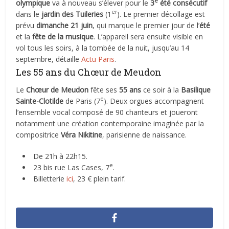
e
olympique
va à nouveau s’élever pour le
3
été consécutif
er
dans le
jardin des Tuileries
(1
). Le premier décollage est
prévu
dimanche 21 juin
, qui marque le premier jour de l’
été
et la
fête de la musique
. L’appareil sera ensuite visible en
vol tous les soirs, à la tombée de la nuit, jusqu’au 14
septembre, détaille
Actu Paris
.
Les 55 ans du Chœur de Meudon
Le
Chœur de Meudon
fête ses
55 ans
ce soir à la
Basilique
e
Sainte-Clotilde
de Paris (7
). Deux orgues accompagnent
l’ensemble vocal composé de 90 chanteurs et joueront
notamment une création contemporaine imaginée par la
compositrice
Véra Nikitine
, parisienne de naissance.
De 21h à 22h15.
e
23 bis rue Las Cases, 7
.
Billetterie
ici
, 23 € plein tarif.