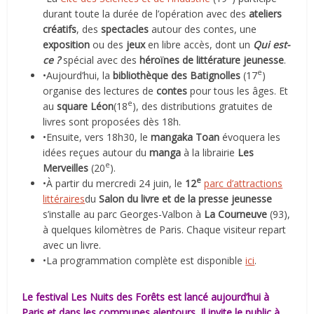
durant toute la durée de l’opération avec des
ateliers
créatifs
, des
spectacles
autour des contes, une
exposition
ou des
jeux
en libre accès, dont un
Qui est-
ce ?
spécial avec des
héroïnes de littérature jeunesse
.
e
•Aujourd’hui, la
bibliothèque des Batignolles
(17
)
organise des lectures de
contes
pour tous les âges. Et
e
au
square Léon
(18
), des distributions gratuites de
livres sont proposées dès 18h.
•Ensuite, vers 18h30, le
mangaka
Toan
évoquera les
idées reçues autour du
manga
à la librairie
Les
e
Merveilles
(20
).
e
•À partir du mercredi 24 juin, le
12
parc d’attractions
littéraires
du
Salon du livre et de la presse jeunesse
s’installe au parc Georges-Valbon à
La Courneuve
(93),
à quelques kilomètres de Paris. Chaque visiteur repart
avec un livre.
•La programmation complète est disponible
ici
.
Le festival
Les Nuits des Forêts
est lancé aujourd’hui à
Paris et dans les communes alentours. Il invite le public à