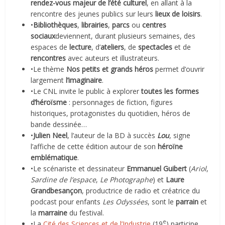
rendez-vous majeur de l’été culturel
, en allant à la
rencontre des jeunes publics sur leurs
lieux de loisirs
.
•
Bibliothèques
,
librairies
,
parcs
ou
centres
sociaux
deviennent, durant plusieurs semaines, des
espaces de
lecture
, d’
ateliers
, de
spectacles
et de
rencontres
avec auteurs et illustrateurs.
•Le thème
Nos petits et grands héros
permet d’ouvrir
largement
l’imaginaire
.
•Le CNL invite le public à explorer
toutes les formes
d’héroïsme
: personnages de fiction, figures
historiques, protagonistes du quotidien, héros de
bande dessinée…
•
Julien Neel
, l’auteur de la BD à succès
Lou
, signe
l’affiche de cette édition autour de son
héroïne
emblématique
.
•Le scénariste et dessinateur
Emmanuel Guibert
(
Ariol
,
Sardine de l’espace
,
Le Photographe
) et
Laure
Grandbesançon
, productrice de radio et créatrice du
podcast pour enfants
Les Odyssées
, sont le
parrain
et
la
marraine
du festival.
e
•La
Cité des Sciences et de l’Industrie
(19
) participe