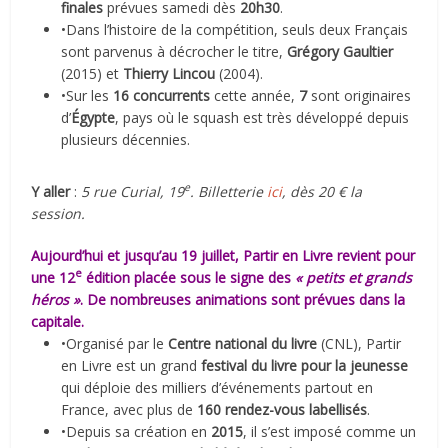
finales
prévues samedi dès
20h30
.
•Dans l’histoire de la compétition, seuls deux Français
sont parvenus à décrocher le titre,
Grégory Gaultier
(2015) et
Thierry Lincou
(2004).
•Sur les
16 concurrents
cette année,
7
sont originaires
d’
Égypte
, pays où le squash est très développé depuis
plusieurs décennies.
e
Y aller
:
5 rue Curial, 19
. Billetterie
ici
, dès 20 € la
session.
Aujourd’hui et jusqu’au 19 juillet,
Partir en Livre
revient pour
e
une 12
édition placée sous le signe des
« petits et grands
héros »
. De nombreuses animations sont prévues dans la
capitale.
•Organisé par le
Centre national du livre
(CNL), Partir
en Livre est un grand
festival du livre pour la jeunesse
qui déploie des milliers d’événements partout en
France, avec plus de
160 rendez-vous labellisés
.
•Depuis sa création en
2015
, il s’est imposé comme un