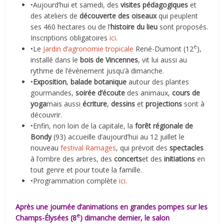
•Aujourd’hui et samedi, des
visites pédagogiques
et
des ateliers de
découverte des oiseaux
qui peuplent
ses 460 hectares ou de l’
histoire du lieu
sont proposés.
Inscriptions obligatoires
ici
.
e
•Le
Jardin d’agronomie tropicale
René-Dumont (12
),
installé dans le
bois de Vincennes
, vit lui aussi au
rythme de l’événement jusqu’à dimanche.
•
Exposition
,
balade botanique
autour des plantes
gourmandes,
soirée d’écoute
des animaux,
cours de
yoga
mais aussi
écriture
,
dessins
et
projections
sont à
découvrir.
•Enfin, non loin de la capitale, la
forêt régionale de
Bondy
(93) accueille d’aujourd’hui au 12 juillet le
nouveau
festival Ramages
, qui prévoit des
spectacles
à l’ombre des arbres, des
concerts
et des
initiations
en
tout genre et pour toute la famille.
•Programmation complète
ici
.
Après une journée d’animations en grandes pompes sur les
e
Champs-Élysées (8
) dimanche dernier, le salon