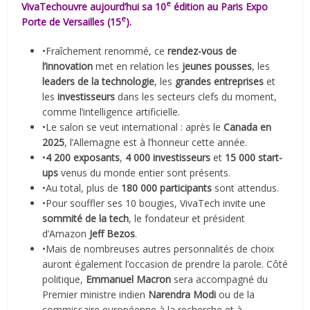
e
VivaTechouvre aujourd’hui sa 10
édition au Paris Expo
e
Porte de Versailles (15
).
•Fraîchement renommé, ce
rendez-vous de
l’innovation
met en relation les
jeunes pousses
, les
leaders de la technologie
, les
grandes entreprises
et
les
investisseurs
dans les secteurs clefs du moment,
comme l’intelligence artificielle.
•Le salon se veut international : après le
Canada en
2025
, l’Allemagne est à l’honneur cette année.
•
4 200 exposants
,
4 000 investisseurs
et
15 000 start-
ups
venus du monde entier sont présents.
•Au total, plus de
180 000 participants
sont attendus.
•Pour souffler ses 10 bougies, VivaTech invite une
sommité de la tech
, le fondateur et président
d’Amazon
Jeff Bezos
.
•Mais de nombreuses autres personnalités de choix
auront également l’occasion de prendre la parole. Côté
politique,
Emmanuel Macron
sera accompagné du
Premier ministre indien
Narendra Modi
ou de la
commissaire européenne à la recherche et à