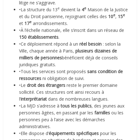
litige ne s’aggrave.
e
e
•La structure du 13
devient la
4
Maison de la Justice
e
e
et du Droit parisienne, rejoignant celles des
10
,
15
e
et
17
arrondissements.
•À l’échelle nationale, elle s’inscrit dans un réseau de
150 établissements
.
•Ce déploiement répond à un
réel besoin
: selon la
Ville, chaque année à Paris,
plusieurs dizaines de
milliers de personnes
bénéficient déjà de conseils
juridiques gratuits.
•Tous les services sont proposés
sans condition de
ressources
ni obligation de suivi.
•Le
droit des étrangers
reste le premier domaine
sollicité. Ces structures ont ainsi recours à
l’
interprétariat
dans de nombreuses langues.
•La MJD s’adresse à
tous les publics
, des jeunes aux
personnes âgées, en passant par les
familles
ou les
personnes peu à l’aise avec les démarches
administratives.
•Elle dispose d’
équipements spécifiques
pour les