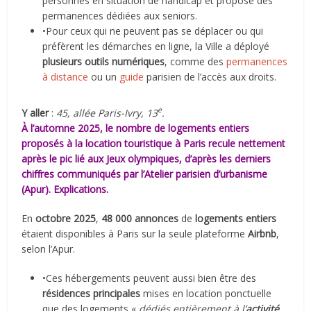
personnes en situation de handicap et propose des
permanences dédiées aux seniors.
•Pour ceux qui ne peuvent pas se déplacer ou qui
préfèrent les démarches en ligne, la Ville a déployé
plusieurs outils numériques
, comme des
permanences
à distance
ou un
guide
parisien de l’accès aux droits.
e
Y aller
:
45, allée Paris-Ivry, 13
.
À l’automne 2025, le nombre de logements entiers
proposés à la location touristique à Paris recule nettement
après le pic lié aux Jeux olympiques, d’après les derniers
chiffres communiqués par l’Atelier parisien d’urbanisme
(
Apur
). Explications.
En
octobre 2025
,
48 000 annonces
de
logements entiers
étaient disponibles à Paris sur la seule plateforme
Airbnb
,
selon l’Apur.
•Ces hébergements peuvent aussi bien être des
résidences principales
mises en location ponctuelle
que des logements «
dédiés entièrement à l’
activité