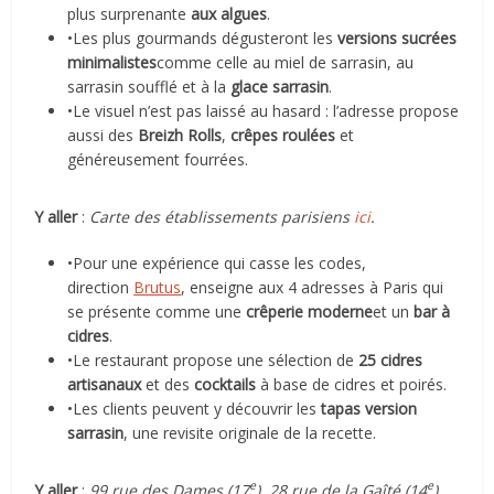
plus surprenante
aux algues
.
•Les plus gourmands dégusteront les
versions sucrées
minimalistes
comme celle au miel de sarrasin, au
sarrasin soufflé et à la
glace sarrasin
.
•Le visuel n’est pas laissé au hasard : l’adresse propose
aussi des
Breizh Rolls
,
crêpes roulées
et
généreusement fourrées.
Y aller
:
Carte des établissements parisiens
ici
.
•Pour une expérience qui casse les codes,
direction
Brutus
, enseigne aux 4 adresses à Paris qui
se présente comme une
crêperie moderne
et un
bar à
cidres
.
•Le restaurant propose une sélection de
25 cidres
artisanaux
et des
cocktails
à base de cidres et poirés.
•Les clients peuvent y découvrir les
tapas version
sarrasin
, une revisite originale de la recette.
e
e
Y aller
:
99 rue des Dames (17
), 28 rue de la Gaîté (14
),