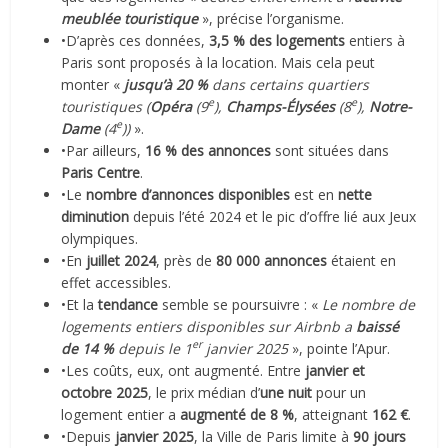
meublée touristique
», précise l’organisme.
•D’après ces données,
3,5 % des logements
entiers à
Paris sont proposés à la location. Mais cela peut
monter «
jusqu’à 20 %
dans certains quartiers
e
e
touristiques (
Opéra
(9
),
Champs-Élysées
(8
),
Notre-
e
Dame
(4
))
».
•Par ailleurs,
16 % des annonces
sont situées dans
Paris Centre
.
•Le
nombre d’annonces disponibles
est en
nette
diminution
depuis l’été 2024 et le pic d’offre lié aux Jeux
olympiques.
•En
juillet 2024
, près de
80 000 annonces
étaient en
effet accessibles.
•Et la
tendance
semble se poursuivre : «
Le nombre de
logements entiers disponibles sur Airbnb a
baissé
er
de 14 %
depuis le 1
janvier 2025
», pointe l’Apur.
•Les coûts, eux, ont augmenté. Entre
janvier et
octobre 2025
, le prix médian d’
une nuit
pour un
logement entier a
augmenté de 8 %
, atteignant
162 €
.
•Depuis
janvier 2025
, la Ville de Paris limite à
90 jours