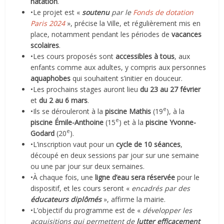
natation
.
•Le projet est «
soutenu
par le
Fonds de dotation
Paris 2024
», précise la Ville, et régulièrement mis en
place, notamment pendant les périodes de
vacances
scolaires
.
•Les cours proposés sont
accessibles à tous
, aux
enfants comme aux adultes, y compris aux personnes
aquaphobes
qui souhaitent s’initier en douceur.
•Les prochains stages auront lieu
du 23 au 27 février
et
du 2 au 6 mars
.
e
•Ils se dérouleront à la
piscine Mathis
(19
), à la
e
piscine Émile-Anthoine
(15
) et à la
piscine Yvonne-
e
Godard
(20
).
•L’inscription vaut pour un
cycle de 10 séances
,
découpé en deux sessions par jour sur une semaine
ou une par jour sur deux semaines.
•À chaque fois, une
ligne d’eau sera réservée
pour le
dispositif, et les cours seront «
encadrés par des
éducateurs diplômés
», affirme la mairie.
•L’objectif du programme est de «
développer les
acquisitions qui permettent de
lutter efficacement