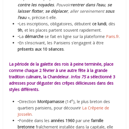
contre les noyades
. Pouvoir
rentrer dans l’eau
,
se
laisser flotter
,
se déplacer
, aller sereinement
sous
l’eau
», précise-t-elle.
•Les inscriptions, obligatoires, débutent
ce lundi
, dès
9h
, et les places partent souvent rapidement.
•La
démarche
se fait en ligne sur la plateforme
Paris.fr
.
•En s’inscrivant, les Parisiens s’engagent à être
présents aux 10 séances
.
La période de la galette des rois à peine terminée, place
comme chaque 2 février à une autre fête à la grande
tradition culinaire, la Chandeleur.
Infos 75
a sélectionné 3
adresses pour déguster des crêpes délicieuses dans des
styles différents.
e
•Direction
Montparnasse
(14
), le plus breton des
quartiers parisiens, pour découvrir
La Crêperie de
Josselin
.
•Fondée dans les
années 1960
par une
famille
bretonne
fraîchement installée dans la capitale, elle