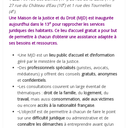
e
27 rue du Château d’Eau (10
) et 1 rue des Tournelles
e
(4
).
Une Maison de la Justice et du Droit (
MJD
) est inaugurée
e
aujourd’hui dans le 13
pour rapprocher les services
juridiques des habitants. Ce lieu d’accueil gratuit a pour but
de permettre à chacun d’obtenir une assistance adaptée à
ses besoins et ressources.
•Une MJD est un
lieu public d’accueil et d’information
géré par le ministère de la Justice.
•Des
professionnels spécialisés
(juristes, avocats,
médiateurs) y offrent des conseils
gratuits
,
anonymes
et
confidentiels
.
•Les consultations couvrent un large éventail de
thématiques :
droit de la famille
, du
logement
, du
travail
, mais aussi
consommation
,
aide aux victimes
ou encore
accès à la nationalité française
.
•L’objectif est de permettre à chacun de faire le point
sur une
difficulté juridique
ou administrative et de
connaître les démarches
à entreprendre avant qu’un