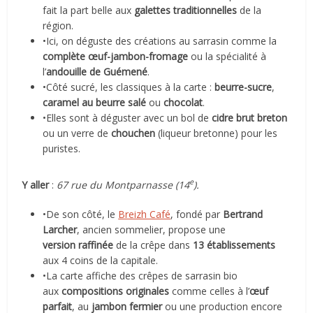
fait la part belle aux
galettes traditionnelles
de la
région.
•Ici, on déguste des créations au sarrasin comme la
complète œuf-jambon-fromage
ou la spécialité à
l’
andouille de Guémené
.
•Côté sucré, les classiques à la carte :
beurre-sucre
,
caramel au beurre salé
ou
chocolat
.
•Elles sont à déguster avec un bol de
cidre brut breton
ou un verre de
chouchen
(liqueur bretonne) pour les
puristes.
e
Y aller
:
67 rue du Montparnasse (14
).
•De son côté, le
Breizh Café
, fondé par
Bertrand
Larcher
, ancien sommelier, propose une
version raffinée
de la crêpe dans
13 établissements
aux 4 coins de la capitale.
•La carte affiche des crêpes de sarrasin bio
aux
compositions originales
comme celles à l’
œuf
parfait
, au
jambon fermier
ou une production encore