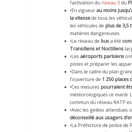
l’activation du
niveau 3
du
P
•En vigueur
au moins jusqu’
la vitesse
de tous les véhicu
les véhicules de
plus de 3,5
matières dangereuses.
•Le réseau de
bus
a été
com
Transiliens et Noctiliens
lar
•Les
aéroports parisiens
on
pistes et préparer les appare
•Dans le cadre du plan grand
l’ouverture de
1 250 places
•Ces mesures
pourraient êt
météorologiques ce mardi. L’
commun du réseau RATP est 
•Avec les gelées attendues ce
déconseillé aux usagers d’e
•La Préfecture de police de 