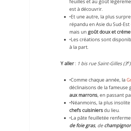
feuilles et au goût légèremen
est à découvrir.
•Et une autre, la plus surp
répandu en Asie du Sud-Est
mais un
goût doux et créme
•Les créations sont disponi
à la part.
e
Y aller
:
1 bis rue Saint-Gilles (3
)
•Comme chaque année, la
G
déclinaisons de la fameuse 
aux marrons
, en passant p
•Néanmoins, la plus insolite
chefs cuisiniers
du lieu.
•La pâte feuilletée renferm
de foie gras
, de
champigno