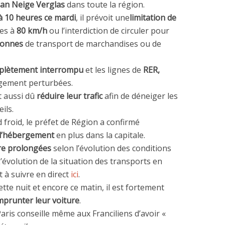
lan Neige Verglas
dans toute la région.
à 10 heures ce mardi
, il prévoit une
limitation de
les à
80 km/h
ou l’interdiction de circuler pour
 tonnes
de transport de marchandises ou de
plètement interrompu
et les lignes de
RER,
gement perturbées.
t aussi dû
réduire leur trafic
afin de déneiger les
ils.
 froid, le préfet de Région a confirmé
d’hébergement
en plus dans la capitale.
re prolongées
selon l’évolution des conditions
évolution de la situation des transports en
à suivre en direct
ici
.
tte nuit et encore ce matin, il est fortement
mprunter leur voiture
.
Paris conseille même aux Franciliens d’avoir «