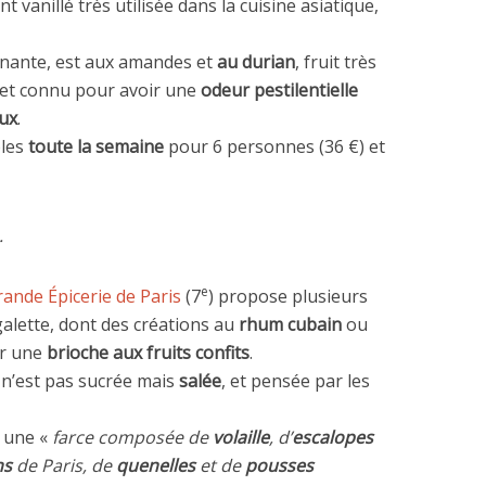
t vanillé très utilisée dans la cuisine asiatique,
renante, est aux amandes et
au durian
, fruit très
 et connu pour avoir une
odeur pestilentielle
ux
.
bles
toute la semaine
pour 6 personnes (36 €) et
.
e
rande Épicerie de Paris
(7
) propose plusieurs
galette, dont des créations au
rhum cubain
ou
ar une
brioche aux fruits confits
.
 n’est pas sucrée mais
salée
, et pensée par les
e une «
farce composée de
volaille
, d’
escalopes
ns
de Paris, de
quenelles
et de
pousses