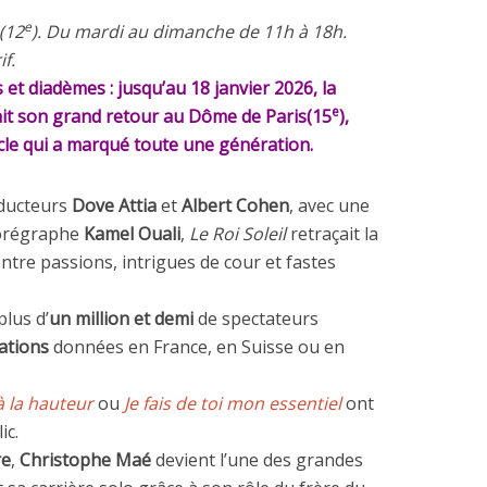
e
(12
). Du mardi au dimanche de 11h à 18h.
if.
et diadèmes : jusqu’au 18 janvier 2026, la
e
ait son grand retour au Dôme de Paris(15
),
acle qui a marqué toute une génération.
oducteurs
Dove Attia
et
Albert Cohen
, avec une
horégraphe
Kamel Ouali
,
Le Roi Soleil
retraçait la
entre passions, intrigues de cour et fastes
plus d’
un million et demi
de spectateurs
ations
données en France, en Suisse ou en
à la hauteur
ou
Je fais de toi mon essentiel
ont
ic.
re
,
Christophe Maé
devient l’une des grandes