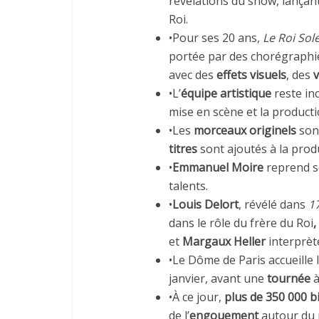
révélations du show, lançant
Roi.
•Pour ses 20 ans,
Le Roi Sole
portée par des chorégraphi
avec des
effets visuels
, des
•L’
équipe artistique
reste in
mise en scène et la producti
•Les
morceaux originels
sont
titres
sont ajoutés à la prod
•
Emmanuel Moire
reprend s
talents.
•
Louis Delort
, révélé dans
17
dans le rôle du frère du Roi
,
et
Margaux Heller
interprè
•Le Dôme de Paris accueille
janvier, avant une
tournée
à
•À ce jour,
plus de 350 000 bi
de l’
engouement
autour du 