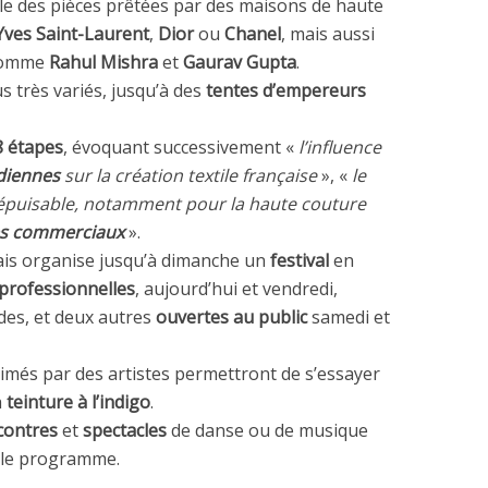
lle des pièces prêtées par des maisons de haute
Yves Saint-Laurent
,
Dior
ou
Chanel
, mais aussi
 comme
Rahul Mishra
et
Gaurav Gupta
.
us très variés, jusqu’à des
tentes d’empereurs
8 étapes
, évoquant successivement «
l’influence
diennes
sur la création textile française
», «
le
épuisable, notamment pour la haute couture
s commerciaux
».
ançais organise jusqu’à dimanche un
festival
en
professionnelles
, aujourd’hui et vendredi,
des, et deux autres
ouvertes au public
samedi et
imés par des artistes permettront de s’essayer
a
teinture à l’indigo
.
contres
et
spectacles
de danse ou de musique
t le programme.