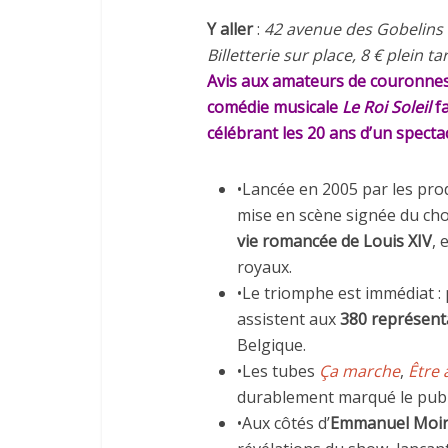
Y aller
:
42 avenue des Gobelins 
Billetterie sur place, 8 € plein tar
Avis aux amateurs de couronnes 
comédie musicale
Le Roi Soleil
f
célébrant les 20 ans d’un spect
•Lancée en 2005 par les pr
mise en scène signée du c
vie romancée de Louis XIV
, 
royaux.
•Le triomphe est immédiat : 
assistent aux
380 représent
Belgique.
•Les tubes
Ça marche
,
Être 
durablement marqué le publ
•Aux côtés d’
Emmanuel Moi