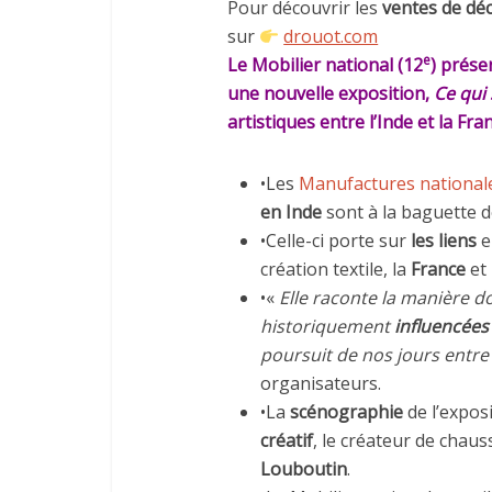
Pour découvrir les
ventes de dé
sur
drouot.com
e
Le Mobilier national (12
) prése
une nouvelle exposition,
Ce qui
artistiques entre l’Inde et la Fra
•Les
Manufactures national
en Inde
sont à la baguette d
•Celle-ci porte sur
les liens
e
création textile, la
France
et l
•«
Elle raconte la manière d
historiquement
influencées 
poursuit de nos jours entre 
organisateurs.
•La
scénographie
de l’expos
créatif
, le créateur de chau
Louboutin
.