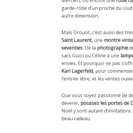
Mercier), ou encore une
robe ha
garde-robe d’un proche du couturi
autre dimension.
Mais Drouot, c’est aussi des tré
Saint Laurent
, une
montre vinta
seventies
. De la
photographie c
sacs Gucci ou Céline à une
lampe
envies. Et pourquoi ne pas s’off
Karl Lagerfeld
, pour commencer 
l’entrée libre, et les ventes ouve
Que vous soyez passionné de de
devenir,
poussez les portes de 
Noël y sont autant d’invitations
beau cadeau.