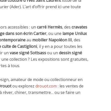
ute couture d’Yves Saint Laurent
issue de la
er (Ader). L’art d’offrir prend ici une toute
sors accessibles : un
carré Hermès
, des
cravates
ge dans son écrin Cartier
, ou une
lampe Unilux
ontemporaine
au
mobilier Napoléon III
, des
 culte de Castiglioni
, il y en a pour toutes les
rir un
vase signé Sottsass
ou un
dessin signé
une collection ? Les expositions sont gratuites,
rtes à tous.
sign, amateur de mode ou collectionneur en
Drouot
ou explorez
drouot.com
: les ventes de
 à rêver, chiner, transmettre… ou se faire un