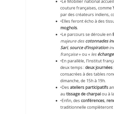
•Le Mobilier national accuei
couture françaises, comme
par des créateurs indiens,
•Elles feront écho à des tiss
moghols
.
•Le parcours se déroule en
majeure des
cotonnades in
Sari
,
source d’inspiration
in
française
» ou «
les
échange
•En parallèle, l’Institut fr
deux temps :
deux journées 
consacrées à des tables ron
dimanche, de 15h à 19h.
•Des
ateliers participatifs
an
au
tissage de charpai
ou à l
•Enfin, des
conférences
,
ren
traditionnelle complèteron