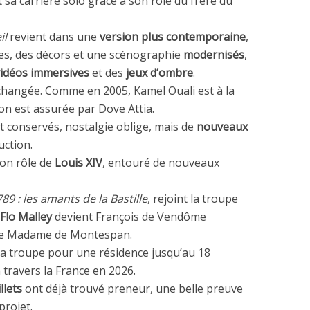
 sa carrière solo grâce à son rôle du frère du
il
revient dans une
version plus contemporaine
,
es, des décors et une scénographie
modernisés
,
vidéos immersives
et des
jeux d’ombre
.
changée. Comme en 2005, Kamel Ouali est à la
on est assurée par Dove Attia.
 conservés, nostalgie oblige, mais de
nouveaux
uction.
on rôle de
Louis XIV
, entouré de nouveaux
89 : les amants de la Bastille
, rejoint la troupe
 Flo Malley
devient François de Vendôme
te Madame de Montespan.
 la troupe pour une résidence jusqu’au 18
 travers la France en 2026.
llets
ont déjà trouvé preneur, une belle preuve
projet.