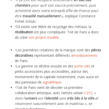
chantiers
pour qu’il soit sourcé précisément, puis
acheminé dans notre entrepôt d’Île-de-France pour
être
travaillé manuellement
», explique Constance
Fichet-Schulz.
•S’il existe une filière de recyclage des métaux, la
réutilisation
est plus compliquée. Toit de Paris a donc
dû créer
son propre modèle
.
•Les premières créations de la marque sont des
pièces
décoratives
représentant différents
arrondissements
de Paris.
•La gamme se décline ensuite en des
porte-clés
et
petits accessoires plus accessibles, autour des
monuments de la capitale notamment, mais aussi en
des panneaux de
signalétique
.
•Toit de Paris vient de dévoiler sa première
collaboration artistique, avec l’artiste urbain
C215
, «
dont l’
univers
est l’
identité
sont
très liés à la ville
et
résonnent naturellement avec le matériau
», se
réjouit la fondatrice.