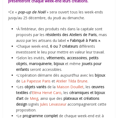
présenteront chaque week-end leurs créations.
•Ce «
pop-up de Noël
» sera ouvert tous les week-ends
jusqu’au 25 décembre, du jeudi au dimanche.
•À l’intérieur, des produits nés dans la capitale sont
proposés par les
résidents des Ateliers de Paris
, mais
aussi par les artisans du label
« Fabriqué à Paris »
.
•Chaque week-end,
6 ou 7 créateurs
différents
investissent le lieu pour mettre en valeur leur travail.
•Selon les invités,
vêtements
,
accessoires
,
petits
objets
,
maroquinerie
,
bijoux
et même
jouets pour
enfants
seront accessibles.
•L’opération démarre dès aujourd’hui avec les
bijoux
de
La Papesse Paris
et
Atelier Tilda Brune
.
•Les
objets variés
de la
Maison Douillet
, les
œuvres
textiles
d’
Eléna Hervé Caro
, les
céramiques et bijoux
d’art
de
Meig
, ainsi que des
plateaux et créations
design
signés
Jules Levasseur
accompagneront cette
proposition.
•Le
programme complet
de chaque week-end est à