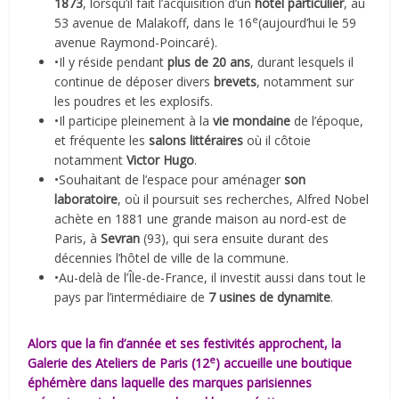
1873
, lorsqu’il fait l’acquisition d’un
hôtel particulier
, au
e
53 avenue de Malakoff, dans le 16
(aujourd’hui le 59
avenue Raymond-Poincaré).
•Il y réside pendant
plus de 20 ans
, durant lesquels il
continue de déposer divers
brevets
, notamment sur
les poudres et les explosifs.
•Il participe pleinement à la
vie mondaine
de l’époque,
et fréquente les
salons littéraires
où il côtoie
notamment
Victor Hugo
.
•Souhaitant de l’espace pour aménager
son
laboratoire
, où il poursuit ses recherches, Alfred Nobel
achète en 1881 une grande maison au nord-est de
Paris, à
Sevran
(93), qui sera ensuite durant des
décennies l’hôtel de ville de la commune.
•Au-delà de l’Île-de-France, il investit aussi dans tout le
pays par l’intermédiaire de
7 usines de dynamite
.
Alors que la fin d’année et ses festivités approchent, la
e
Galerie des Ateliers de Paris (12
) accueille une boutique
éphémère dans laquelle des marques parisiennes