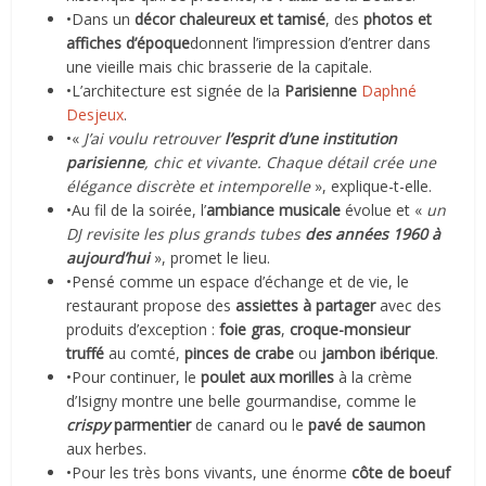
•Dans un
décor chaleureux et tamisé
, des
photos et
affiches d’époque
donnent l’impression d’entrer dans
une vieille mais chic brasserie de la capitale.
•L’architecture est signée de la
Parisienne
Daphné
Desjeux
.
•«
J’ai voulu retrouver
l’esprit d’une institution
parisienne
, chic et vivante. Chaque détail crée une
élégance discrète et intemporelle
», explique-t-elle.
•Au fil de la soirée, l’
ambiance musicale
évolue et «
un
DJ revisite les plus grands tubes
des années 1960 à
aujourd’hui
», promet le lieu.
•Pensé comme un espace d’échange et de vie, le
restaurant propose des
assiettes à partager
avec des
produits d’exception :
foie gras
,
croque-monsieur
truffé
au comté,
pinces de crabe
ou
jambon ibérique
.
•Pour continuer, le
poulet aux morilles
à la crème
d’Isigny montre une belle gourmandise, comme le
crispy
parmentier
de canard ou le
pavé de saumon
aux herbes.
•Pour les très bons vivants, une énorme
côte de boeuf