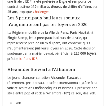
une filiale d’EDF, a été préférée à Engie et remporte ce
contrat estimé à
15 milliards d’euros de chiffre d’affaires
sur
25 ans,
explique
Challenges
.
Les 3 principaux bailleurs sociaux
n’augmenteront pas les loyers en 2026
La
Régie immobilière de la Ville de Paris
,
Paris Habitat
et
Elogie-Siemp
, les 3 principaux bailleurs de la Ville, qui
représentent près de
80 % du parc
, ont confirmé qu’ils
n’augmenteraient
pas
leurs loyers en 2026. Cette décision,
soutenue par la mairie, devrait bénéficier à
225 000 foyers
,
précise
Ici Paris IDF
.
Alexander Stewart à l’Alhambra
Le jeune chanteur canadien
Alexander Stewart
a
récemment pris d’assaut la scène internationale grâce à sa
voix
et ses textes
mélancoliques et intimes
. Il présente son
e
style entre pop et rock à l’Alhambra (10
) ce soir, dès 20h.
20h.