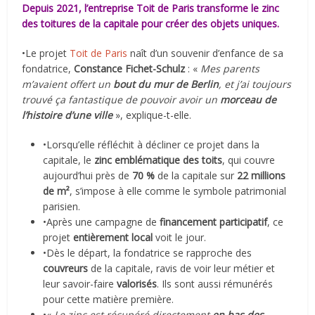
Depuis 2021, l’entreprise Toit de Paris transforme le zinc
des toitures de la capitale pour créer des objets uniques.
•Le projet
Toit de Paris
naît d’un souvenir d’enfance de sa
fondatrice,
Constance Fichet-Schulz
: «
Mes parents
m’avaient offert un
bout du mur de Berlin
, et j’ai toujours
trouvé ça fantastique de pouvoir avoir un
morceau de
l’histoire d’une ville
», explique-t-elle.
•Lorsqu’elle réfléchit à décliner ce projet dans la
capitale, le
zinc emblématique des toits
, qui couvre
aujourd’hui près de
70 %
de la capitale sur
22 millions
de m²
, s’impose à elle comme le symbole patrimonial
parisien.
•Après une campagne de
financement participatif
, ce
projet
entièrement local
voit le jour.
•Dès le départ, la fondatrice se rapproche des
couvreurs
de la capitale, ravis de voir leur métier et
leur savoir-faire
valorisés
. Ils sont aussi rémunérés
pour cette matière première.
•«
Le zinc est récupéré directement
en bas des