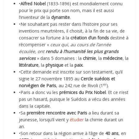
•
Alfred Nobel
(1833-1896) est mondialement connu
pour le prix qui porte son nom, mais il est aussi
l’inventeur de la
dynamite
.
•Ne souhaitant pas rester dans l’histoire pour ses
inventions meurtrières, il choisit, à la fin de sa vie, de
consacrer sa fortune à la
création d’un fonds
destiné à
récompenser «
ceux qui, au cours de l’année
écoulée, ont
rendu à l’humanité les plus grands
services
» dans 5 domaines : la
chimie
, la
médecine
, la
littérature
, la
physique
et la
paix
.
•Cette demande est inscrite sur son testament, qu’il
signe le 27 novembre 1895 au
Cercle suédois et
er
norvégien de Paris
, au 242 rue de Rivoli (1
).
•Paris a donc vu les
prémices du Prix Nobel
. Et ce n’est
pas un hasard, puisque le Suédois a vécu des années
dans la capitale.
•Sa
première rencontre avec Paris
a lieu durant sa
jeunesse, lorsqu’il vient y
étudier
la chimie durant un
an.
•Son retour dans la région arrive à l’âge de
40 ans
, en