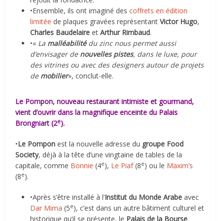
•Ensemble, ils ont imaginé des
coffrets en édition
limitée
de plaques gravées représentant
Victor Hugo
,
Charles Baudelaire
et
Arthur Rimbaud
.
•«
La
malléabilité
du zinc nous permet aussi
d’envisager de
nouvelles pistes
, dans le luxe, pour
des vitrines ou avec des designers autour de projets
de
mobilier
», conclut-elle.
Le Pompon, nouveau restaurant intimiste et gourmand,
vient d’ouvrir dans la magnifique enceinte du Palais
e
Brongniart (2
).
•
Le Pompon
est la nouvelle adresse du
groupe Food
Society
, déjà à la tête d’une vingtaine de tables de la
e
e
capitale, comme
Bonnie
(4
),
Le Piaf
(8
) ou le
Maxim’s
e
(8
).
•Après s’être installé à l’
Institut du Monde Arabe
avec
e
Dar Mima
(5
), c’est dans un autre bâtiment culturel et
historique qu’il se présente, le
Palais de la Bourse
.