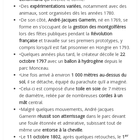
•Des
expérimentations variées
, notamment avec des
animaux, sont organisées dès les années 1780.
•De son côté,
André-Jacques Garnerin
, né en 1769, se
forme en s’occupant de la
gestion des montgolfières
lors des fêtes publiques pendant la
Révolution
française
et travaille sur ses premiers prototypes, y
compris lorsqu’il est fait prisonnier en Hongrie en 1793.
•Quelques années plus tard, le créateur décolle le
22
octobre 1797
avec un
ballon à hydrogène
depuis le
parc Monceau.
•Une fois arrivé à environ
1 000 mètres au-dessus du
sol
, il se détache, équipé du parachute qu’il a imaginé.
•Celui-ci est composé d’une
toile en soie
de 7 mètres
de diamètre, reliée par de nombreuses
cordes à un
mât
central.
•Malgré quelques mouvements, André-Jacques
Garnerin
réussit son atterrissage
dans le parc devant
une foule étonnée et admirative, subissant tout de
même une
entorse à la cheville
.
er
•Le
11 octobre 1802
, après quelques retouches, le
1