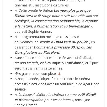
cinémas et 3 institutions culturelles.
•«
Cette année le thème
Les yeux plus gros que
l’écran
sera le fil rouge pour ouvrir une réflexion sur
l’
écologie
, la
consommation responsable
, le
rapport
à la nature
, à l’
alimentation
et au
bien-manger
»,
poursuit Sophie Hamon.
•La programmation mélange classiques et
nouveautés, de
Wonka
à
Linda veut du poulet !
, en
passant par
Dounia et la princesse d’Alep
ou
Les
Ours gloutons au Pôle Nord
.
•Une séance sur deux est animée avec
ciné-débat
,
ateliers créatifs
,
ciné-musique
ou
ciné-danse
, et 3 prix
seront aussi remis cette année.
•Programmation complète
ici
.
•Chaque année, l’objectif est de rendre le cinéma
accessible
dès 2 ans
avec un tarif unique de
4,50 € par
séance
.
•«
Le festival célèbre le cinéma comme
outil d’éveil
et d’émancipation
pour les enfants »
, renseigne
Sophie Hamon.