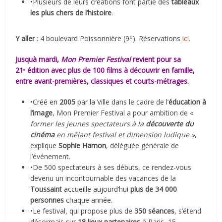
•Plusieurs de leurs créations font partie des
tableaux
les plus chers de l’histoire
.
e
Y aller
: 4 boulevard Poissonnière (9
). Réservations
ici
.
Jusquà mardi,
Mon Premier Festival
revient pour sa
21ᵉ édition avec plus de 100 films à découvrir en famille,
entre avant-premières, classiques et courts-métrages.
•Créé en
2005
par la Ville dans le cadre de l’
éducation à
l’image
, Mon Premier Festival a pour ambition de «
former les jeunes spectateurs à la
découverte du
cinéma
en mêlant festival et dimension ludique »
,
explique
Sophie Hamon
, déléguée générale de
l’événement.
•De 500 spectateurs à ses débuts, ce rendez-vous
devenu un incontournable des vacances de la
Toussaint
accueille aujourd’hui
plus de 34 000
personnes
chaque année.
•Le festival, qui propose plus de
350 séances
, s’étend
désormais sur
18 lieux partenaires
à Paris, 15