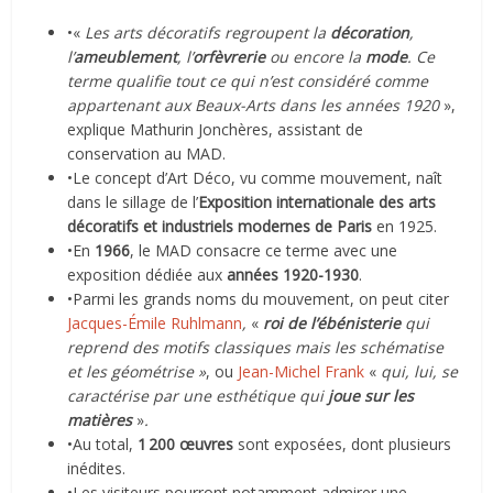
•«
Les arts décoratifs regroupent la
décoration
,
l’
ameublement
, l’
orfèvrerie
ou encore la
mode
. Ce
terme qualifie tout ce qui n’est considéré comme
appartenant aux Beaux-Arts dans les années 1920
»,
explique Mathurin Jonchères, assistant de
conservation au MAD.
•Le concept d’Art Déco, vu comme mouvement, naît
dans le sillage de l’
Exposition internationale des arts
décoratifs et industriels modernes de Paris
en 1925.
•En
1966
, le MAD consacre ce terme avec une
exposition dédiée aux
années 1920-1930
.
•Parmi les grands noms du mouvement, on peut citer
Jacques-Émile Ruhlmann
,
«
roi de l’ébénisterie
qui
reprend des motifs classiques mais les schématise
et les géométrise »
, ou
Jean-Michel Frank
«
qui, lui, se
caractérise par une esthétique qui
joue sur les
matières
»
.
•Au total,
1 200 œuvres
sont exposées, dont plusieurs
inédites.
•Les visiteurs pourront notamment admirer une