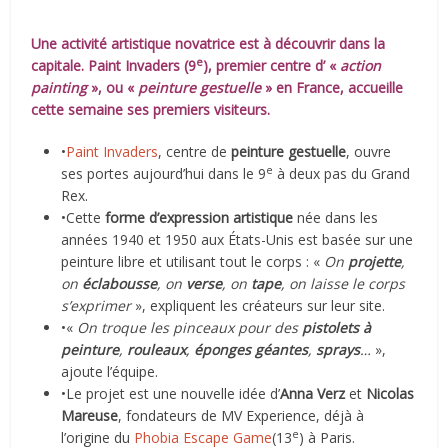
Une activité artistique novatrice est à découvrir dans la
e
capitale. Paint Invaders (9
), premier centre d’ «
action
painting
», ou «
peinture gestuelle
» en France, accueille
cette semaine ses premiers visiteurs.
•
Paint Invaders
, centre de
peinture gestuelle
, ouvre
e
ses portes aujourd’hui dans le 9
à deux pas du Grand
Rex.
•Cette
forme d’expression artistique
née dans les
années 1940 et 1950 aux États-Unis est basée sur une
peinture libre et utilisant tout le corps : «
On
projette
,
on
éclabousse
, on
verse
, on
tape
, on laisse le corps
s’exprimer
», expliquent les créateurs sur leur site.
•«
On troque les pinceaux pour des
pistolets à
peinture
,
rouleaux
,
éponges géantes
,
sprays
…
»,
ajoute l’équipe.
•Le projet est une nouvelle idée d’
Anna Verz
et
Nicolas
Mareuse
, fondateurs de MV Experience, déjà à
e
l’origine du
Phobia Escape Game
(13
) à Paris.