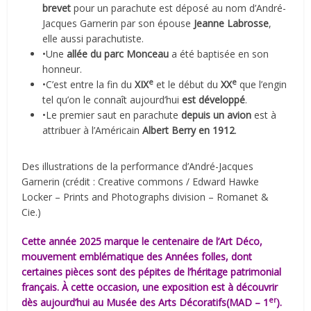
brevet
pour un parachute est déposé au nom d’André-
Jacques Garnerin par son épouse
Jeanne Labrosse
,
elle aussi parachutiste.
•Une
allée du parc Monceau
a été baptisée en son
honneur.
e
e
•C’est entre la fin du
XIX
et le début du
XX
que l’engin
tel qu’on le connaît aujourd’hui
est développé
.
•Le premier saut en parachute
depuis un avion
est à
attribuer à l’Américain
Albert Berry en 1912
.
Des illustrations de la performance d’André-Jacques
Garnerin (crédit : Creative commons / Edward Hawke
Locker – Prints and Photographs division – Romanet &
Cie.)
Cette année 2025 marque le centenaire de l’Art Déco,
mouvement emblématique des Années folles, dont
certaines pièces sont des pépites de l’héritage patrimonial
français. À cette occasion, une exposition est à découvrir
er
dès aujourd’hui au Musée des Arts Décoratifs(MAD – 1
).