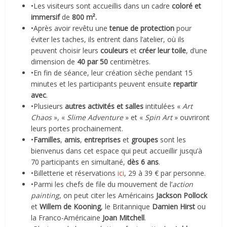
•Les visiteurs sont accueillis dans un cadre
coloré et
immersif
de
800 m².
•Après avoir revêtu une
tenue de protection
pour
éviter les taches, ils entrent dans l’atelier, où ils
peuvent choisir leurs
couleurs
et
créer leur toile
, d’une
dimension de
40 par 50
centimètres.
•En fin de séance, leur création sèche pendant 15
minutes et les participants peuvent ensuite
repartir
avec
.
•Plusieurs
autres activités et salles
intitulées «
Art
Chaos
», «
Slime Adventure
» et «
Spin Art
» ouvriront
leurs portes prochainement.
•
Familles
,
amis
,
entreprises
et
groupes
sont les
bienvenus dans cet espace qui peut accueillir jusqu’à
70 participants en simultané,
dès 6 ans
.
•Billetterie et réservations
ici
, 29 à 39 € par personne.
•Parmi les chefs de file du mouvement de l’
action
painting
, on peut citer les Américains
Jackson Pollock
et
Willem de Kooning
, le Britannique
Damien Hirst
ou
la Franco-Américaine
Joan Mitchell
.