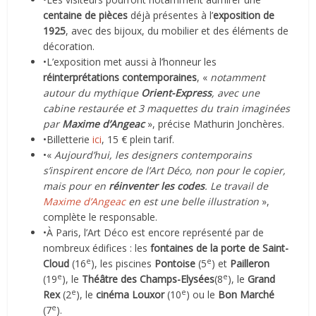
centaine de pièces
déjà présentes à l’
exposition de
1925
, avec des bijoux, du mobilier et des éléments de
décoration.
•L’exposition met aussi à l’honneur les
réinterprétations contemporaines
, «
notamment
autour du mythique
Orient-Express
, avec une
cabine restaurée et 3 maquettes du train imaginées
par
Maxime d’Angeac
», précise Mathurin Jonchères.
•Billetterie
ici
, 15 € plein tarif.
•«
Aujourd’hui, les designers contemporains
s’inspirent encore de l’Art Déco, non pour le copier,
mais pour en
réinventer les codes
. Le travail de
Maxime d’Angeac
en est une belle illustration
»,
complète le responsable.
•À Paris, l’Art Déco est encore représenté par de
nombreux édifices : les
fontaines de la porte de Saint-
e
e
Cloud
(16
), les piscines
Pontoise
(5
) et
Pailleron
e
e
(19
), le
Théâtre des Champs-Elysées
(8
), le
Grand
e
e
Rex
(2
), le
cinéma Louxor
(10
) ou le
Bon Marché
e
(7
).