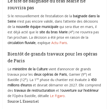
Le site de baignade du bras Marie ne
rouvrira pas
Si le renouvellement de l’installation de la
baignade dans la
Seine
n’est pas encore validé, dans l’attente des décisions
de la
nouvelle équipe municipale
qui sera élue en mars, il
e
est déjà acté que le
site du bras Marie
(4
) ne rouvrira pas
l’an prochain. La décision a été prise en raison de la
circulation fluviale
, explique
Actu Paris
.
Bientôt de grands travaux pour les opéras
de Paris
Le
ministère de la Culture
vient d’annoncer de grands
e
travaux pour les
deux opéras de Paris
, Garnier (9
) et
e
re
Bastille (12
). La 1
phase du chantier est évaluée à
450
millions d’euros
et devrait démarrer en 2027. Elle comprend
des
travaux de restructuration
et l’
ouverture sur l’extérieur
de l’Opéra Bastille, détaille
Le Figaro
.
Source L Essentiel