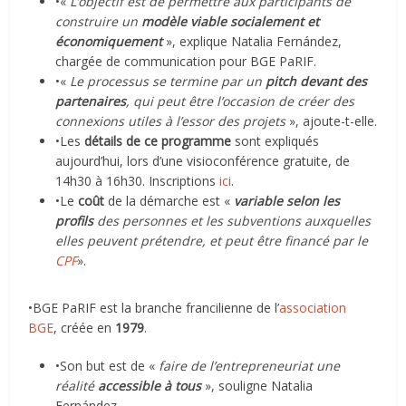
•«
L’objectif est de permettre aux participants de
construire un
modèle viable socialement et
économiquement
», explique Natalia Fernández,
chargée de communication pour BGE PaRIF.
•«
Le processus se termine par un
pitch devant des
partenaires
, qui peut être l’occasion de créer des
connexions utiles à l’essor des projets
», ajoute-t-elle.
•Les
détails de ce programme
sont expliqués
aujourd’hui, lors d’une visioconférence gratuite, de
14h30 à 16h30. Inscriptions
ici
.
•Le
coût
de la démarche est «
variable selon les
profils
des personnes et les subventions auxquelles
elles peuvent prétendre, et peut être financé par le
CPF
».
•BGE PaRIF est la branche francilienne de l’
association
BGE
, créée en
1979
.
•Son but est de «
faire de l’entrepreneuriat une
réalité
accessible à tous
», souligne Natalia
Fernández.