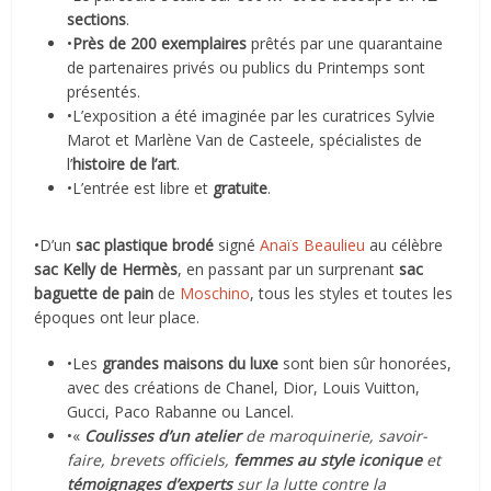
sections
.
•
Près de 200 exemplaires
prêtés par une quarantaine
de partenaires privés ou publics du Printemps sont
présentés.
•L’exposition a été imaginée par les curatrices Sylvie
Marot et Marlène Van de Casteele, spécialistes de
l’
histoire de l’art
.
•L’entrée est libre et
gratuite
.
•D’un
sac plastique brodé
signé
Anaïs Beaulieu
au célèbre
sac Kelly de Hermès
, en passant par un surprenant
sac
baguette de pain
de
Moschino
, tous les styles et toutes les
époques ont leur place.
•Les
grandes maisons du luxe
sont bien sûr honorées,
avec des créations de Chanel, Dior, Louis Vuitton,
Gucci, Paco Rabanne ou Lancel.
•«
Coulisses d’un atelier
de maroquinerie, savoir-
faire, brevets officiels,
femmes au style iconique
et
témoignages d’experts
sur la lutte contre la