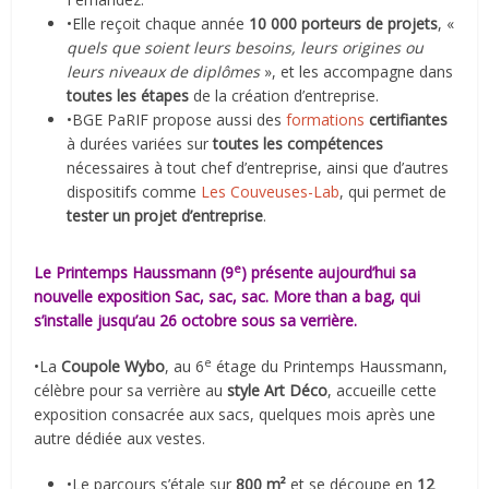
•Elle reçoit chaque année
10 000 porteurs de projets
, «
quels que soient leurs besoins, leurs origines ou
leurs niveaux de diplômes
», et les accompagne dans
toutes les étapes
de la création d’entreprise.
•BGE PaRIF propose aussi des
formations
certifiantes
à durées variées sur
toutes les compétences
nécessaires à tout chef d’entreprise, ainsi que d’autres
dispositifs comme
Les Couveuses-Lab
, qui permet de
tester un projet d’entreprise
.
e
Le
Printemps Haussmann
(9
) présente aujourd’hui sa
nouvelle exposition Sac, sac, sac. More than a bag, qui
s’installe jusqu’au 26 octobre sous sa verrière.
e
•La
Coupole Wybo
, au 6
étage du Printemps Haussmann,
célèbre pour sa verrière au
style Art Déco
, accueille cette
exposition consacrée aux sacs, quelques mois après une
autre dédiée aux vestes.
•Le parcours s’étale sur
800 m²
et se découpe en
12