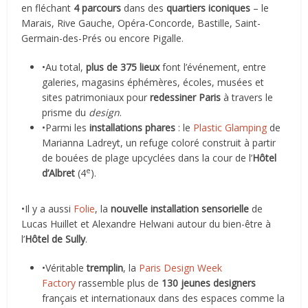
en fléchant
4 parcours
dans des
quartiers iconiques
– le
Marais, Rive Gauche, Opéra-Concorde, Bastille, Saint-
Germain-des-Prés ou encore Pigalle.
•Au total,
plus de 375 lieux
font l’événement, entre
galeries, magasins éphémères, écoles, musées et
sites patrimoniaux pour
redessiner Paris
à travers le
prisme du
design
.
•Parmi les
installations phares
: le
Plastic Glamping
de
Marianna Ladreyt, un refuge coloré construit à partir
de bouées de plage upcyclées dans la cour de l’
Hôtel
e
d’Albret
(4
).
•Il y a aussi
Folie
, la
nouvelle installation sensorielle
de
Lucas Huillet et Alexandre Helwani autour du bien-être à
l’
Hôtel de Sully
.
•Véritable
tremplin
, la
Paris Design Week
Factory
rassemble plus de
130 jeunes designers
français et internationaux dans des espaces comme la