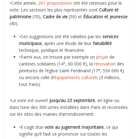
•Cette année,
261 propositions
ont été retenues pour le
vote. Les secteurs les plus représentés sont
Culture et
patrimoine
(70),
Cadre de vie
(50) et
Éducation et jeunesse
(40).
•Ces suggestions ont été validées par les
services
municipaux
, après une étude de leur
faisabilité
technique, juridique et financière.
•Parmi eux, on trouve par exemple un
projet
de
e
cantines solidaires (14
, 60 000 €), la
rénovation
des
e
peintures de l’église Saint-Ferdinand (17
, 550 000 €)
ou encore celle d’
équipements culturels
(3 millions,
tout Paris).
•Le vote est ouvert
jusqu’au 23 septembre
, en ligne ou
dans l’une des 300 urnes installées dans Paris et recensées
sur les sites des mairies d’arrondissement.
•Il s’agit d’un
vote au jugement majoritaire
, ce qui
signifie qu’il faut se prononcer sur toutes les