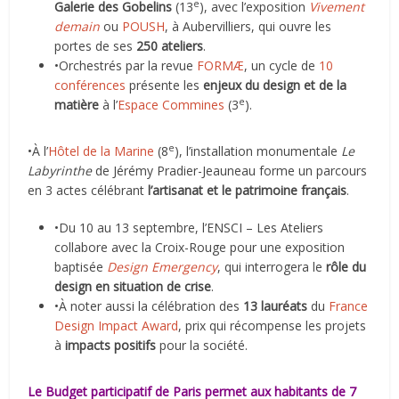
e
Galerie des Gobelins
(13
), avec l’exposition
Vivement
demain
ou
POUSH
, à Aubervilliers, qui ouvre les
portes de ses
250 ateliers
.
•Orchestrés par la revue
FORMÆ
, un cycle de
10
conférences
présente les
enjeux du design et de la
e
matière
à l’
Espace Commines
(3
).
e
•À l’
Hôtel de la Marine
(8
), l’installation monumentale
Le
Labyrinthe
de Jérémy Pradier-Jeauneau forme un parcours
en 3 actes célébrant
l’artisanat et le patrimoine français
.
•Du 10 au 13 septembre, l’ENSCI – Les Ateliers
collabore avec la Croix-Rouge pour une exposition
baptisée
Design Emergency
, qui interrogera le
rôle du
design en situation de crise
.
•À noter aussi la célébration des
13 lauréats
du
France
Design Impact Award
, prix qui récompense les projets
à
impacts positifs
pour la société.
Le Budget participatif de Paris permet aux habitants de 7