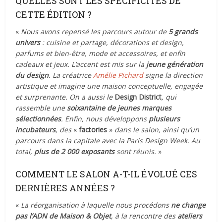
QUELLES SONT LES SPÉCIFICITÉS DE
CETTE ÉDITION ?
«
Nous avons repensé les parcours autour de
5 grands
univers
: cuisine et partage, décorations et design,
parfums et bien-être, mode et accessoires, et enfin
cadeaux et jeux. L’accent est mis sur la
jeune génération
du design
. La créatrice
Amélie Pichard
signe la direction
artistique et imagine une maison conceptuelle, engagée
et surprenante. On a aussi le
Design District
, qui
rassemble une
soixantaine de jeunes marques
sélectionnées
. Enfin, nous développons
plusieurs
incubateurs
, des
«
factories
»
dans le salon, ainsi qu’un
parcours dans la capitale avec la Paris Design Week. Au
total,
plus de 2 000 exposants
sont réunis.
»
COMMENT LE SALON A-T-IL ÉVOLUÉ CES
DERNIÈRES ANNÉES ?
«
La réorganisation à laquelle nous procédons
ne change
pas l’ADN de Maison & Objet
, à la rencontre des
ateliers