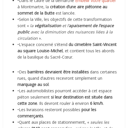
•Dans le cadre de la démarche
Embellir votre quartier
à Montmartre, la
création d’une aire piétonne au
sommet de la Butte
est lancée.
•Selon la Ville, les objectifs de cette transformation
sont «
la
végétalisation
et l’
apaisement de l’espace
public
avec la diminution des nuisances liées à la
circulation
».
•L’espace concerné s’étend
du cimetière Saint-Vincent
au square Louise-Michel
, et contient tous les abords
de la basilique du Sacré-Cœur.
•Des
barrières devraient être installées
dans certaines
rues, quand d’autres recevront simplement un
marquage au sol
.
•Les automobilistes pourront accéder à cet espace
piéton seulement
si leur destination est située dans
cette zone
. Ils devront rouler à environ
6 km/h
.
•Les livraisons resteront possibles
pour les
commerçants
.
•Quant aux places de stationnement, «
seules les