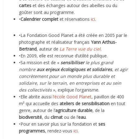
cartes
et des échanges autour des abeilles ou du
goûter sont au programme.
•
Calendrier complet
et réservations
ici
.
•La Fondation Good Planet a été créée en 2005 par le
photographe et réalisateur français
Yann Arthus-
Bertrand
, auteur de
La Terre vue du ciel
.
•En 2009, elle est reconnue d’utilité publique.
•Sa mission est de «
sensibiliser
le plus grand
nombre
aux enjeux écologiques et solidaires
, et agir
concrètement pour un monde plus durable et
solidaire, sur le terrain, en entreprises et au sein
des collectivités
», explique l’organisme.
•Elle abrite aussi
l’école Good Planet
, pavillon de 400
m² qui accueille des
ateliers de sensibilisation
en tout
genre, autour de l’
agriculture durable
, de la
biodiversité
, du
climat
ou de l’
eau
.
•Pour en savoir plus sur la fondation et
ses
programmes
, rendez-vous
ici
.