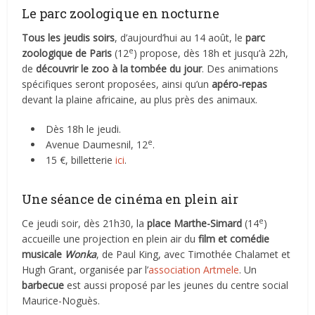
Le parc zoologique en nocturne
Tous les jeudis soirs
, d’aujourd’hui au 14 août, le
parc
e
zoologique de Paris
(12
) propose, dès 18h et jusqu’à 22h,
de
découvrir le zoo à la tombée du jour
. Des animations
spécifiques seront proposées, ainsi qu’un
apéro-repas
devant la plaine africaine, au plus près des animaux.
Dès 18h le jeudi.
e
Avenue Daumesnil, 12
.
15 €, billetterie
ici
.
Une séance de cinéma en plein air
e
Ce jeudi soir, dès 21h30, la
place Marthe-Simard
(14
)
accueille une projection en plein air du
film et comédie
musicale
Wonka
, de Paul King, avec Timothée Chalamet et
Hugh Grant, organisée par l’
association Artmele
. Un
barbecue
est aussi proposé par les jeunes du centre social
Maurice-Noguès.