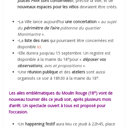
places PMR sont conservées
», précise la Ville, et de
nouveaux espaces pour les vélos
devraient être créés.
•La Ville lance aujourd’hui
une concertation
«
au sujet
du
périmètre de l’aire
piétonne du quartier
Montmartre
».
•La
liste des rues
qui pourraient être concernées est
disponible
ici
.
•Elle durera jusqu’au 15 septembre. Un registre est
e
disponible à la mairie du 18
pour «
déposer vos
observations
, avis et propositions
».
•Une
réunion publique
et des
ateliers
sont aussi
e
organisés ce soir à 18h30 à la mairie du 18
.
e
Les ailes emblématiques du
Moulin Rouge
(18
) vont de
nouveau tourner dès ce jeudi soir, après plusieurs mois
d’arrêt. Un spectacle ouvert à tous est proposé pour
l’occasion.
•Un
happening festif
aura lieu ce jeudi à 22h45, place