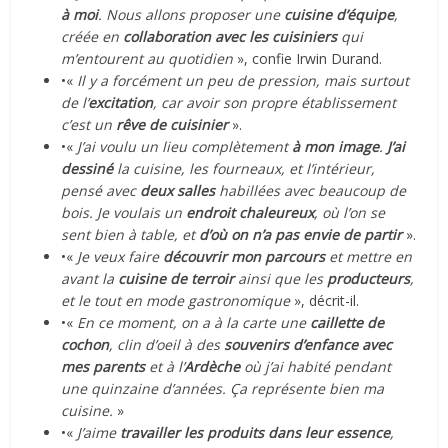
à moi
. Nous allons proposer une
cuisine d’équipe
,
créée en
collaboration avec les cuisiniers
qui
m’entourent au quotidien
», confie Irwin Durand.
•«
Il y a forcément un peu de pression, mais surtout
de l’
excitation
, car avoir son propre établissement
c’est un
rêve de cuisinier
».
•«
J’ai voulu un lieu complètement
à mon image
.
J’ai
dessiné
la cuisine, les fourneaux, et l’intérieur,
pensé avec
deux salles
habillées avec beaucoup de
bois. Je voulais un
endroit chaleureux
, où l’on se
sent bien à table, et
d’où on n’a pas envie de partir
».
•«
Je veux faire
découvrir mon parcours
et mettre en
avant la
cuisine de terroir
ainsi que les
producteurs
,
et le tout en mode gastronomique
», décrit-il.
•«
En ce moment, on a à la carte une
caillette de
cochon
, clin d’oeil à des
souvenirs d’enfance avec
mes parents
et à l’
Ardèche
où j’ai habité pendant
une quinzaine d’années. Ça représente bien ma
cuisine.
»
•«
J’aime
travailler les produits dans leur essence
,