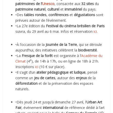
patrimoines de l’
Unesco
, consacrée aux
32 sites
du
patrimoine naturel
,
culturel
et
immatériel
du pays.
•Des
tables rondes
,
conférences
et
dégustations
sont
prévues autour de l’événement.
•La 27e édition du
Festival du cinéma brésilien de Paris
suivra, du 29 avril au 6 mai. Infos et réservation
ici
.
•À l’occasion de la
Journée de la Terre
, qui se déroule
aujourd’hui, des initiatives célèbrent la
biodiversité
.
•La
Fresque de la forêt
est organisée à l’
Académie du
e
Climat
(4
), de 14h à 17h, ou en ligne de 18h à 21h.
Inscriptions
ici
(10 € sur place).
•Il s’agit d’un
atelier pédagogique et ludique
, pensé
comme un
jeu de cartes
, autour des
enjeux
de la
déforestation
et de la préservation des espaces
naturels.
•Dès jeudi 24 et jusqu’à dimanche 27 avril, l’
Urban Art
Fair
, événement
international
de référence dédié à l’art
e