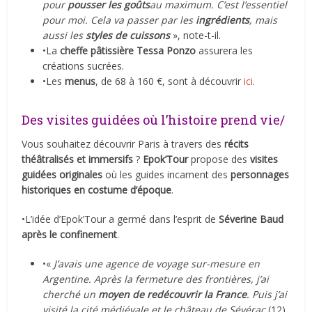
pour
pousser les goûts
au maximum. C’est l’essentiel
pour moi. Cela va passer par les
ingrédients
, mais
aussi les
styles de cuissons
», note-t-il.
•La
cheffe pâtissière Tessa Ponzo
assurera les
créations sucrées.
•Les
menus
, de 68 à 160 €, sont à découvrir
ici
.
Des visites guidées où l’histoire prend vie/
Vous souhaitez découvrir Paris à travers des
récits
théâtralisés et immersifs
?
Epok’Tour
propose des
visites
guidées originales
où les guides incarnent des
personnages
historiques en costume d’époque
.
•L’idée d’Epok’Tour a germé dans l’esprit de
Séverine Baud
après le confinement
.
•«
J’avais une agence de voyage sur-mesure en
Argentine. Après la fermeture des frontières, j’ai
cherché un
moyen de redécouvrir la France
. Puis j’ai
visité la cité médiévale et le château de Sévérac
(12)
,