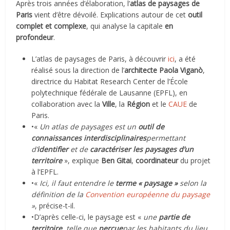
Après trois années d’élaboration, l’
atlas de paysages de
Paris
vient d’être dévoilé. Explications autour de cet
outil
complet et complexe
, qui analyse la capitale
en
profondeur
.
L’atlas de paysages de Paris, à découvrir
ici
, a été
réalisé sous la direction de l’
architecte Paola Viganò
,
directrice du Habitat Research Center de l’École
polytechnique fédérale de Lausanne (EPFL), en
collaboration avec la
Ville
, la
Région
et le
CAUE
de
Paris.
•«
Un atlas de paysages est un
outil de
connaissances interdisciplinaires
permettant
d’
identifier
et de
caractériser
les paysages d’un
territoire
», explique
Ben Gitai
,
coordinateur
du projet
à l’EPFL.
•«
Ici, il faut entendre le
terme « paysage »
selon la
définition de la
Convention européenne du paysage
»
, précise-t-il.
•D’après celle-ci, le paysage est «
une
partie de
territoire
, telle que
perçue
par les habitants du lieu