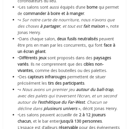
cofondateurs du lieu.
•Les salons sont aussi équipés d’une
borne
qui permet
de
commander à boire et à manger
.
•«
Sur notre carte de nourriture, nous n’avons que
des choses
à partager
, et tout est
fait maison
», note
Jonas Henry.
•Dans chaque salon,
deux fusils neutralisés
peuvent
être pris en main par les concurrents, qui font
face à
un
écran géant
.
•
Différents jeux
sont proposés dans des
paysages
variés
. Ils ne comprennent que des
cibles non-
vivantes
, comme des bouteilles ou des palettes.
•Des
capteurs infrarouges
permettent de situer
précisément les
tirs des participants
.
•«
Nous avons un premier jeu
autour du ball-trap
,
avec des palets qui traversent l’écran, et un second
autour de
l’esthétique du Far-West
. Chacun se
décline dans
plusieurs univers
», décrit Jonas Henry.
•Les salons peuvent accueillir de
2 à 12 joueurs
chacun
, et le bar entier
jusqu’à 130 personnes
.
L’espace est d’ailleurs
réservable
pour des événements