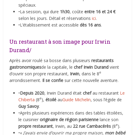
spéciaux.
•La session, qui dure
1h30
, coûte
entre 16 et 24 €
selon les jours. Détail et réservations
ici
.
•L’établissement est accessible
dès 16 ans
.
Un restaurant à son image pour Irwin
Durand/
Après avoir roulé sa bosse dans plusieurs
restaurants
gastronomiques
de la capitale, le
chef Irwin Durand
vient
e
d’ouvrir son propre restaurant,
Irwin
, dans le 8
arrondissement.
Il se confie
sur cette nouvelle aventure.
•
Depuis 2020
, Irwin Durand était
chef
au restaurant
Le
e
Chiberta
(8
),
étoilé
au
Guide Michelin
, sous l’égide de
Guy Savoy
.
•Après plusieurs expériences dans des tables étoilées,
le cuisinier
originaire de région parisienne
lance son
e
propre restaurant
, Irwin, au
22 rue Cambacérès
(8
).
•«
J’avais envie d’ouvrir ma propre maison,
mon bébé