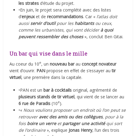
les strates
d’étude du projet.
•En juin, le projet sera complété avec des listes
d’
enjeux
et de
recommandations
. Car «
l’atlas doit
aussi
servir d’outil
pour les
habitants
ou ceux,
comme les urbanistes, qui vont décider
à quoi
peuvent ressembler des choses
», conclut Ben Gitai.
Un bar qui vise dans le mille
e
Au coeur du 10
, un
nouveau bar
au
concept novateur
vient d’ouvrir.
PAN
propose en effet de s’essayer au
tir
virtuel
, une première dans la capitale.
•PAN est un
bar à cocktails
original, agrémenté de
plusieurs stands de tir virtuel
, qui vient de se lancer au
e
6 rue de Paradis
(10
).
•«
Nous voulions proposer un endroit où l’on peut se
retrouver
avec des amis ou des collègues
, pour à la
fois
boire un verre
et
partager une activité
qui sort
de l’ordinaire
», explique
Jonas Henry
, l’un des trois