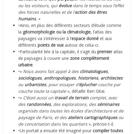
ou les visiteurs, qui
évolue
dans le temps sous l’effet
des forces naturelles et de l’
action des êtres
humains
.
»
•Ainsi, en plus des différents secteurs d’étude comme
la
géomorphologie ou la climatologie
, l’atlas des
paysages va s’intéresser à l’
espace donné
et aux
différents
points de vue
autour de celui-ci.
•Particularité liée à la capitale, il s’agit du
premier
atlas
de paysages à couvrir une
zone complètement
urbaine
.
•«
Nous avons fait appel à des
climatologues
,
sociologues
,
anthropologues
,
historiens
,
architectes
ou
urbanistes
, pour essayer d’
éplucher
couche par
couche toute la capitale
», détaille Ben Gitai.
•«
C’était aussi un
travail de terrain
complet, avec
des
randonnées
, des explorations, des
séminaires
organisés dans toutes les écoles d’architecture et de
paysage de Paris, et des
ateliers cartographiques
ou
de concertation dans les quartiers
», précise-t-il.
•Un portail a ensuite été imaginé pour
compiler toutes