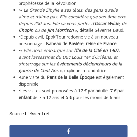
prophétesse de la Révolution.
•«
La Grande Sibylle a ses têtes, des gens qu’elle
aime et n’aime pas. Elle considère que son âme erre
depuis 200 ans. Elle va vous parler d’
Oscar Wilde
, de
Chopin
ou de
Jim Morrison
», détaille Séverine Baud.
•Depuis avril, Epok’Tour redonne vie à un nouveau
personnage :
Isabeau de Bavière
,
reine de France
.
•«
Elle nous embarque sur
l’île de la Cité en 1407
,
avant l’assassinat du Duc Louis 1er d’Orléans, et
s’interroge sur les
événements déclencheurs de la
guerre de Cent Ans
», explique la fondatrice.
•Une visite du
Paris de la Belle Époque
est également
disponible.
•Les visites sont proposées à
17 € par adulte
,
7 € par
enfant
de 7 à 12 ans et
5 €
pour les moins de 6 ans.
Source L ‘Essentiel