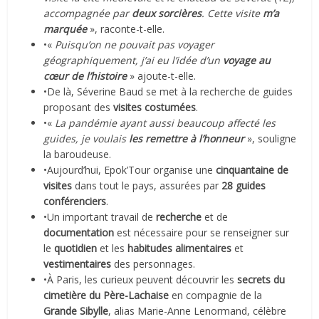
accompagnée par
deux sorcières
. Cette visite
m’a
marquée
», raconte-t-elle.
•«
Puisqu’on ne pouvait pas voyager
géographiquement, j’ai eu l’idée d’un
voyage au
cœur de l’histoire
» ajoute-t-elle.
•De là, Séverine Baud se met à la recherche de guides
proposant des
visites costumées
.
•«
La pandémie ayant aussi beaucoup affecté les
guides, je voulais
les remettre à l’honneur
», souligne
la baroudeuse.
•Aujourd’hui, Epok’Tour organise une
cinquantaine de
visites
dans tout le pays, assurées par
28 guides
conférenciers
.
•Un important travail de
recherche
et de
documentation
est nécessaire pour se renseigner sur
le
quotidien
et les
habitudes alimentaires
et
vestimentaires
des personnages.
•À Paris, les curieux peuvent découvrir les
secrets du
cimetière du Père-Lachaise
en compagnie de la
Grande Sibylle
, alias Marie-Anne Lenormand, célèbre