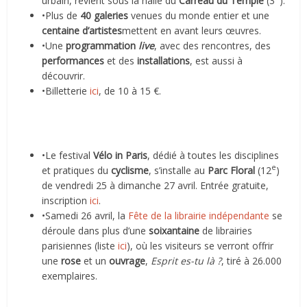
urbain, revient sous la halle du
Carreau du Temple
(3
).
•Plus de
40 galeries
venues du monde entier et une
centaine d’artistes
mettent en avant leurs œuvres.
•Une
programmation
live
, avec des rencontres, des
performances
et des
installations
, est aussi à
découvrir.
•Billetterie
ici
, de 10 à 15 €.
•Le festival
Vélo in Paris
, dédié à toutes les disciplines
e
et pratiques du
cyclisme
, s’installe au
Parc Floral
(12
)
de vendredi 25 à dimanche 27 avril. Entrée gratuite,
inscription
ici
.
•Samedi 26 avril, la
Fête de la librairie indépendante
se
déroule dans plus d’une
soixantaine
de librairies
parisiennes (liste
ici
), où les visiteurs se verront offrir
une
rose
et un
ouvrage
,
Esprit es-tu là ?
, tiré à 26.000
exemplaires.