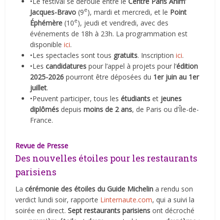
•Le festival se déroule entre le
Centre Paris Anim’
e
Jacques-Bravo
(9
), mardi et mercredi, et le
Point
e
Éphémère
(10
), jeudi et vendredi, avec des
événements de 18h à 23h. La programmation est
disponible
ici
.
•Les spectacles sont tous
gratuits
. Inscription
ici
.
•Les
candidatures
pour l’appel à projets pour l’
édition
2025-2026
pourront être déposées du
1er juin au 1er
juillet
.
•Peuvent participer, tous les
étudiants
et
jeunes
diplômés
depuis
moins de 2 ans
, de Paris ou d’Île-de-
France.
Revue de Presse
Des nouvelles étoiles pour les restaurants
parisiens
La
cérémonie des étoiles du Guide Michelin
a rendu son
verdict lundi soir, rapporte
Linternaute.com
, qui a suivi la
soirée en direct.
Sept restaurants parisiens
ont décroché