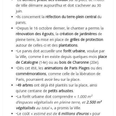
de Ville démarre aujourd’hui et doit s’achever au 30
juin.
•Ils concernent la
réfection du terre-plein central
du
parvis.
•Depuis le 16 octobre dernier, le chantier a permis la
rénovation des égouts
, la
création de jardinières
de
pleine terre, la mise en place de
grilles de protection
autour de celles-ci et des
plantations
.
•Le parvis doit accueillir une
forêt urbaine
, voulue par
la Ville, comme il en existe depuis quelques mois
place
de Catalogne
(14e) ou au
bois de Charonne
(20e).
•Dès cet été, les
animations de Paris Plages
ou des
commémorations
, comme celle de la libération de
Paris, pourraient avoir lieu sur la place.
•
49 arbres
ont déjà été plantés sur la place, ainsi
qu’une centaine de
petits arbustes
.
•La forêt urbaine doit comprendre «
1.000 m²
d’espaces végétalisés en pleine terre, et
2.500 m²
végétalisés
au total
», a promis la Ville.
•Le coût «
estimé est de
6 millions d’euros
» pour