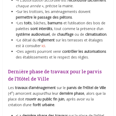
•«
L’autorisation accordée est
reconduite tacitement
chaque année
», précise la mairie.
•Sur les trottoirs, les aménagements doivent
permettre le passage des piétons
.
•Les
toits
, bâches,
barnums
et l’utilisation des bois de
palettes
sont interdits
, tout comme la présence d’un
système audiovisuel
, de
chauffage
ou de
climatisation
.
•Le détail du
règlement
sur les terrasses et étalages
est à consulter
ici
.
•Des agents pourront venir
contrôler les autorisations
des établissements et le respect des règles.
Dernière phase de travaux pour le parvis
de l’Hôtel de Ville
Les
travaux d’aménagement
sur le
parvis de l’Hôtel de Ville
e
(4
) amorcent aujourd’hui leur
dernière phase
, alors que la
place doit
rouvrir au public fin juin
, après avoir vu la
création d’une
forêt urbaine
.
•La
dernière phase des travaux
sur la place de l’Hôtel