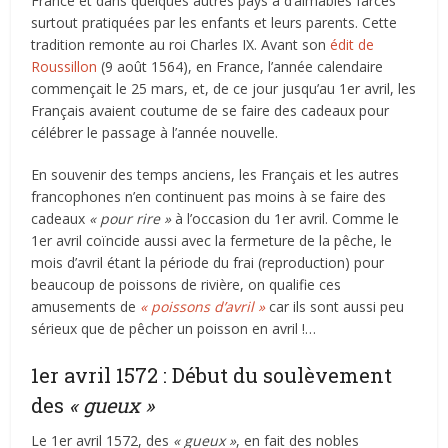
France et dans quelques autres pays à d’aimables farces
surtout pratiquées par les enfants et leurs parents. Cette
tradition remonte au roi Charles IX. Avant son
édit de
Roussillon
(9 août 1564), en France, l’année calendaire
commençait le 25 mars, et, de ce jour jusqu’au 1er avril, les
Français avaient coutume de se faire des cadeaux pour
célébrer le passage à l’année nouvelle.
En souvenir des temps anciens, les Français et les autres
francophones n’en continuent pas moins à se faire des
cadeaux
« pour rire »
à l’occasion du 1er avril. Comme le
1er avril coïncide aussi avec la fermeture de la pêche, le
mois d’avril étant la période du frai (reproduction) pour
beaucoup de poissons de rivière, on qualifie ces
amusements de
« poissons d’avril »
car ils sont aussi peu
sérieux que de pêcher un poisson en avril !…
1er avril 1572 : Début du soulèvement
des
« gueux »
Le 1er avril 1572, des
« gueux »
, en fait des nobles