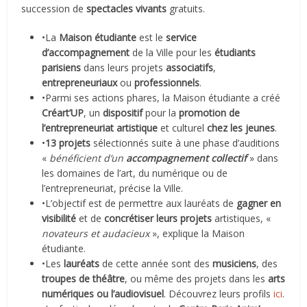
succession de
spectacles vivants
gratuits.
•La
Maison étudiante
est le
service
d’accompagnement
de la Ville pour les
étudiants
parisiens
dans leurs projets
associatifs
,
entrepreneuriaux
ou
professionnels
.
•Parmi ses actions phares, la Maison étudiante a créé
Créart’UP
, un
dispositif
pour la
promotion de
l’entrepreneuriat artistique
et culturel
chez les jeunes
.
•
13 projets
sélectionnés suite à une phase d’auditions
«
bénéficient d’un
accompagnement collectif
» dans
les domaines de l’art, du numérique ou de
l’entrepreneuriat, précise la Ville.
•L’objectif est de permettre aux lauréats de
gagner en
visibilité
et de
concrétiser leurs projets
artistiques, «
novateurs et audacieux
», explique la Maison
étudiante.
•Les
lauréats
de cette année sont des
musiciens
, des
troupes de théâtre
, ou même des projets dans les
arts
numériques ou l’audiovisuel
. Découvrez leurs profils
ici
.