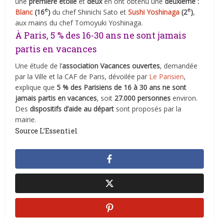
une
première étoile
et
deux
en ont obtenu une
deuxième :
e
e
Blanc
(16
)
du chef Shinichi Sato et
Sushi Yoshinaga
(2
)
,
aux mains du chef Tomoyuki Yoshinaga.
À Paris, 5 % des 16-30 ans ne sont jamais
partis en vacances
Une étude de l’
association Vacances ouvertes
, demandée
par la Ville et la CAF de Paris, dévoilée par
Le Parisien
,
explique que
5 % des Parisiens de 16 à 30 ans ne sont
jamais partis en vacances
, soit
27.000 personnes
environ.
Des
dispositifs d’aide au départ
sont proposés par la
mairie.
Source L’Essentiel